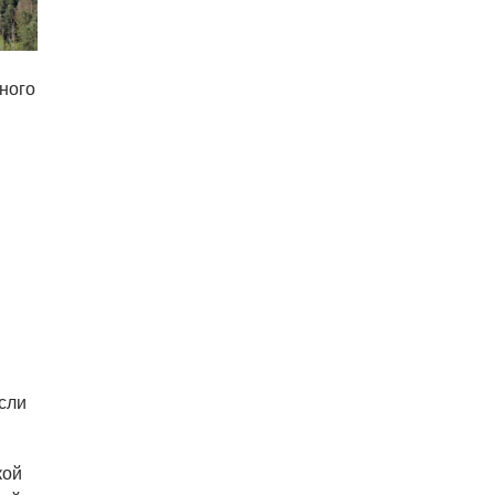
ного
сли
кой