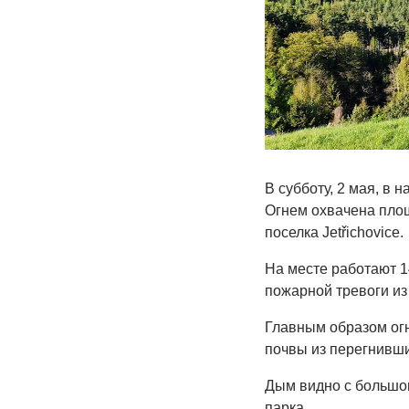
В субботу, 2 мая, в
Огнем охвачена площ
поселка Jetřichovice.
На месте работают 1
пожарной тревоги и
Главным образом огн
почвы из перегнивших
Дым видно с большо
парка.