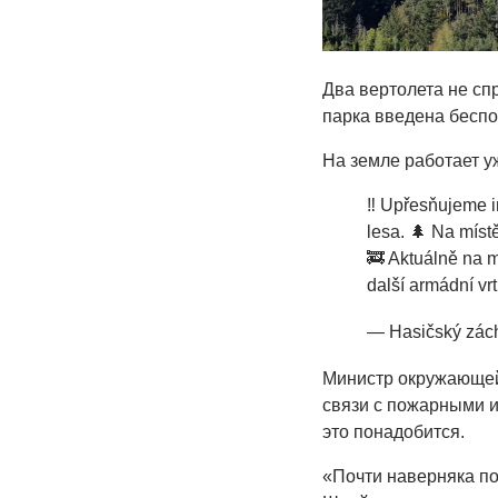
Два вертолета не сп
парка введена беспо
На земле работает у
‼️ Upřesňujeme i
lesa. 🌲 Na míst
🚒 Aktuálně na m
další armádní vrt
— Hasičský zác
Министр окружающей
связи с пожарными и
это понадобится.
«Почти наверняка п