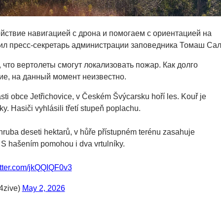
ствие навигацией с дрона и помогаем с ориентацией на
ил пресс-секретарь администрации заповедника Томаш Сал
что вертолеты смогут локализовать пожар. Как долго
ие, на данный момент неизвестно.
ásti obce Jetřichovice, v Českém Švýcarsku hoří les. Kouř je
lky. Hasiči vyhlásili třetí stupeň poplachu.
 zhruba deseti hektarů, v hůře přístupném terénu zasahuje
. S hašením pomohou i dva vrtulníky.
itter.com/jkQQIQF0v3
zive)
May 2, 2026