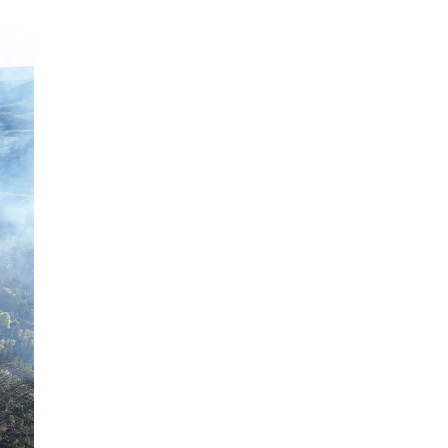
В пражском ЛГБТ-параде будет
русскоязычная колонна
05.08.26 20:56
НОВОСТИ ПРАГИ
Куда поехать из Праги в августе:
5 идей