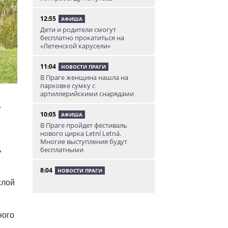
12:55
АФИША
Дети и родители смогут
бесплатно прокатиться на
«Летенской карусели»
11:04
НОВОСТИ ПРАГИ
В Праге женщина нашла на
парковке сумку с
артиллерийскими снарядами
.
10:05
АФИША
В Праге пройдет фестиваль
нового цирка Letní Letná.
Многие выступления будут
бесплатными
ь
8:04
НОВОСТИ ПРАГИ
Уикенд принесет жителям Чехии
слой
передышку от экстремальной
жары
ного
05.08.26 21:51
АФИША