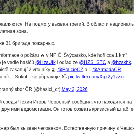
равляются. На подмогу вызван третий. В области националь
летная зона.
же 31 бригада пожарных.
nformace o požáru 🔥 v NP Č. Švýcarsko, kde hoří cca 1 km²
ě je vedle hasičů
@HzsUlk
i odřad ze
@HZS_STC
a
@hzskhk
.
ístě zasahují 2 vrtulníky 🚁
@PolicieCZ
a 1
@ArmadaCR
,
ulník – Sokol – se připravuje. 🫡
pic.twitter.com/Xqz2y1zzxc
hranný sbor ČR (@hasici_cr)
May 2, 2026
 среды Чехии Игорь Червеный сообщил, что находится на
 другими ведомствами. Он готов созвать кризисный штаб, е
ожар был вызван человеком. Естественную причину в Чешс