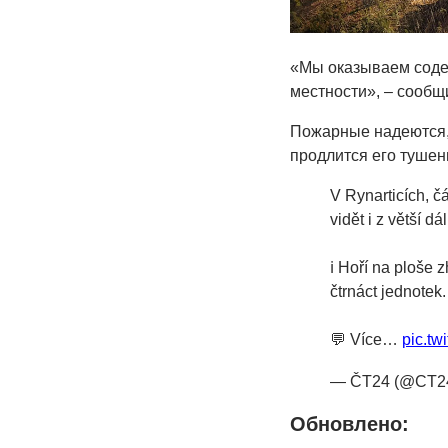
«Мы оказываем содей
местности», – сообщ
Пожарные надеются, 
продлится его тушен
V Rynarticích, č
vidět i z větší dá
ℹ️ Hoří na ploše
čtrnáct jednotek
💬 Více…
pic.tw
— ČT24 (@CT24
Обновлено: