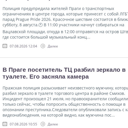
Полиция предупредила жителей Праги о транспортных
ограничениях в центре города, которые принесет с собой ЛГБ
парад Prague Pride 2026. Красочное шествие состоится в бл
субботу, 8 августа.🕚 В 11:00 участники начнут собираться на
Вацлавской площади, откуда в 12:00 отправятся на остров Шт
где состоится большой музыкальный конц...
07.08.2026 12:04
Далее
В Праге посетитель ТЦ разбил зеркало в
туалете. Его засняла камера
Пражская полиция разыскивает неизвестного мужчину, котор
разбил зеркало в туалете торгового центра в районе Смихов.
Инцидент произошел 21 июля, но правоохранители сообщили
только сейчас, чтобы попросить общественность о помощи в
опознании преступника.Следователи опубликовали запись с 
видеонаблюдения, на которой видно, как мужчина пос...
07.08.2026 10:55
Далее