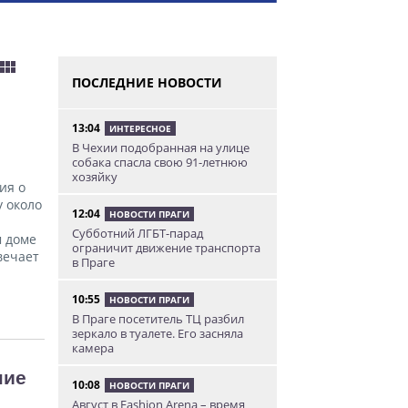
ПОСЛЕДНИЕ НОВОСТИ
13:04
ИНТЕРЕСНОЕ
В Чехии подобранная на улице
собака спасла свою 91-летнюю
хозяйку
ия о
 около
12:04
НОВОСТИ ПРАГИ
Субботний ЛГБТ-парад
м доме
ограничит движение транспорта
вечает
в Праге
10:55
НОВОСТИ ПРАГИ
В Праге посетитель ТЦ разбил
зеркало в туалете. Его засняла
камера
ние
10:08
НОВОСТИ ПРАГИ
Август в Fashion Arena – время