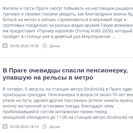
Жители и гости Праги смогут побывать на настоящем рыцарс
турнире и своими глазами увидеть, как благородные воины бу
биться на мечах и копьях, cоревноваться в верховой езде и
групповых поединках на разных видах оружия.Такую возможн
им предоставит «Турнир королей» (Turnaj králů 2026), который
пройдет в столице уже в девятый раз.Мероприятие ...
06.08.2026 19:38
Далее
В Праге очевидцы спасли пенсионерку,
упавшую на рельсы в метро
В четверг, 6 августа, на станции метро Strašnická в Праге едва
произошла трагедия. Пенсионерка в возрасте около 70 лет вн
упала на пути, однако другие пассажиры успели нажать красн
кнопку экстренной остановки поезда, благодаря чему
приближавшийся состав затормозил прямо перед
женщиной.«Незадолго до 11:00 на станции метро Strašnická чел
06.08.2026 18:14
Далее