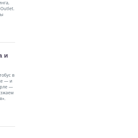
нга,
Outlet.
ны
а и
тобус в
же — и
орле —
езжаем
я».