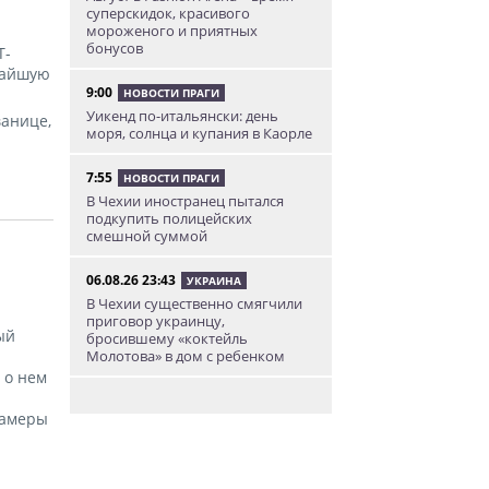
суперскидок, красивого
мороженого и приятных
бонусов
Т-
ижайшую
9:00
НОВОСТИ ПРАГИ
Уикенд по-итальянски: день
ванице,
моря, солнца и купания в Каорле
7:55
НОВОСТИ ПРАГИ
В Чехии иностранец пытался
подкупить полицейских
смешной суммой
06.08.26 23:43
УКРАИНА
В Чехии существенно смягчили
приговор украинцу,
ый
бросившему «коктейль
Молотова» в дом с ребенком
 о нем
06.08.26 19:38
АФИША
камеры
В Праге пройдет рыцарский
«Турнир королей»
06.08.26 18:14
НОВОСТИ ПРАГИ