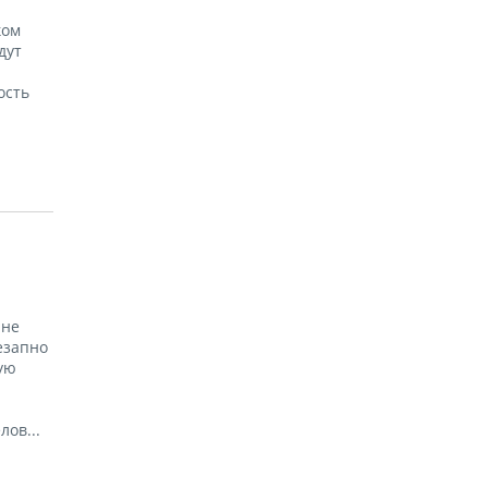
ком
дут
ость
 не
езапно
ую
ов...