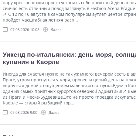
пару кроссовок или просто устроить себе приятный день шопи
сейчас есть отличный повод заглянуть в Fashion Arena Prague 
📌 С 12 по 16 августа в самом популярном аутлет-центре стра
пройдет масштабная летняя расп...
07.08.2026 10:08
Далее
Уикенд по-итальянски: день моря, солнц
купания в Каорле
Иногда для счастья нужно не так уж много: вечером сесть в ав
Праге, утром проснуться у моря, провести целый день на пля
вернуться домой с ощущением маленького отпуска.Едем в Ка
один из самых приятных курортов северной Адриатики!📍 Вы
из Праги и Ческе-Будеёвице.Это не просто «поездка искупатьс
Каорле — старый рыбацкий гор...
07.08.2026 9:00
Далее