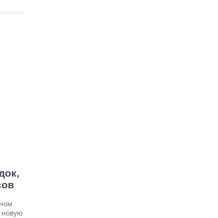
В Праге очевидцы спасли
пенсионерку, упавшую на
рельсы в метро
06.08.26 15:31
НОВОСТИ ПРАГИ
Как найти надёжного мастера в
Праге: советы для экспатов и
жителей Чехии
док,
сов
тном
и новую