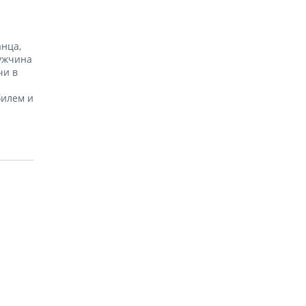
анца,
ужчина
чи в
билем и