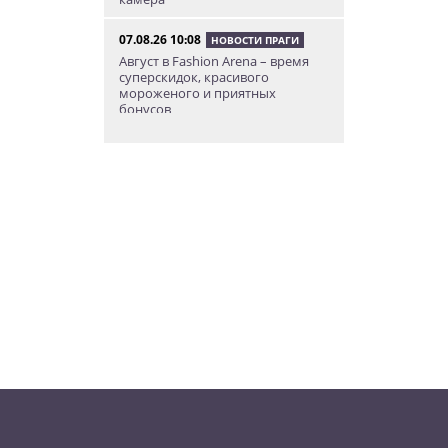
07.08.26 10:08
НОВОСТИ ПРАГИ
Август в Fashion Arena – время
суперскидок, красивого
мороженого и приятных
бонусов
07.08.26 9:00
НОВОСТИ ПРАГИ
Уикенд по-итальянски: день
моря, солнца и купания в Каорле
07.08.26 7:55
НОВОСТИ ПРАГИ
В Чехии иностранец пытался
подкупить полицейских
смешной суммой
06.08.26 23:43
УКРАИНА
В Чехии существенно смягчили
приговор украинцу,
бросившему «коктейль
Молотова» в дом с ребенком