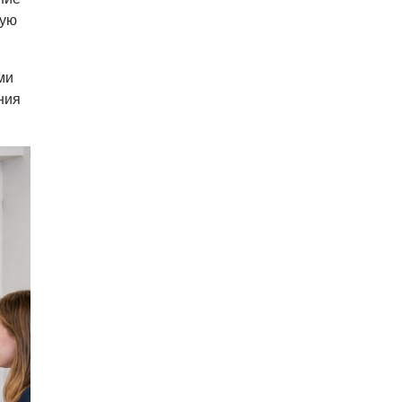
В Чехии иностранец пытался
ную
подкупить полицейских
смешной суммой
ми
06.08.26 23:43
УКРАИНА
ния
В Чехии существенно смягчили
приговор украинцу,
бросившему «коктейль
Молотова» в дом с ребенком