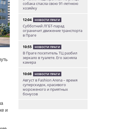
собака спасла свою 91-летнюю
хозяйку
12:04
НОВОСТИ ПРАГИ
Субботний ЛГБТ-парад
ограничит движение транспорта
в Праге
10:55
НОВОСТИ ПРАГИ
В Праге посетитель ТЦ разбил
зеркало в туалете. Его засняла
путь
камера
10:08
НОВОСТИ ПРАГИ
Август в Fashion Arena – время
суперскидок, красивого
мороженого и приятных
бонусов
ла
9:00
НОВОСТИ ПРАГИ
ке и
Уикенд по-итальянски: день
моря, солнца и купания в Каорле
7:55
ние
НОВОСТИ ПРАГИ