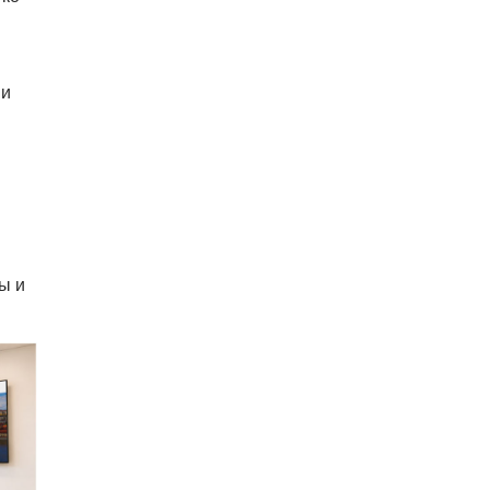
ми
ы и