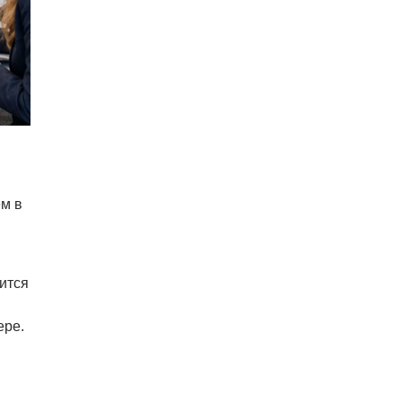
м в
ится
ере.