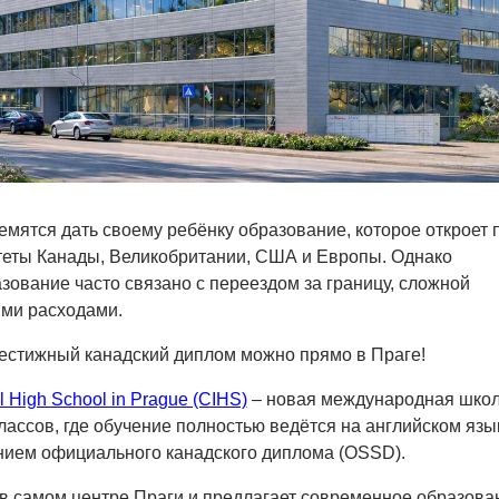
емятся дать своему ребёнку образование, которое откроет 
теты Канады, Великобритании, США и Европы. Однако
ование часто связано с переездом за границу, сложной
ими расходами.
естижный канадский диплом можно прямо в Праге!
l High School in Prague (CIHS)
– новая международная шко
лассов, где обучение полностью ведётся на английском язы
нием официального канадского диплома (OSSD).
в самом центре Праги и предлагает современное образова