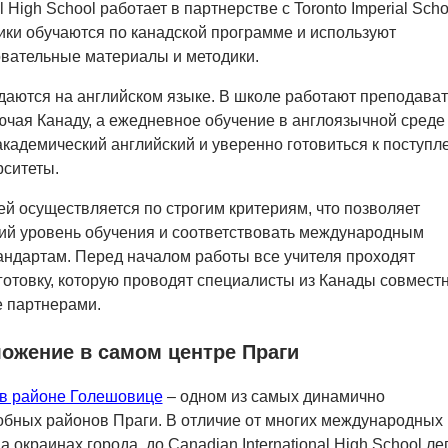
l High School работает в партнерстве с Toronto Imperial Scho
ики обучаются по канадской программе и используют
вательные материалы и методики.
аются на английском языке. В школе работают преподава
лючая Канаду, а ежедневное обучение в англоязычной среде
академический английский и уверенно готовиться к поступ
рситеты.
й осуществляется по строгим критериям, что позволяет
ий уровень обучения и соответствовать международным
ндартам. Перед началом работы все учителя проходят
отовку, которую проводят специалисты из Канады совместн
е партнерами.
ожение в самом центре Праги
в районе Голешовице
– одном из самых динамично
обных районов Праги. В отличие от многих международных
 окраинах города, до Canadian International High School ле