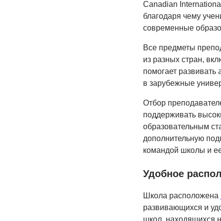
Canadian Internationa
благодаря чему учен
современные образо
Все предметы препод
из разных стран, вк
помогает развивать 
в зарубежные униве
Отбор преподавателе
поддерживать высок
образовательным ста
дополнительную подг
командой школы и е
Удобное распол
Школа расположена
развивающихся и уд
школ, находящихся на