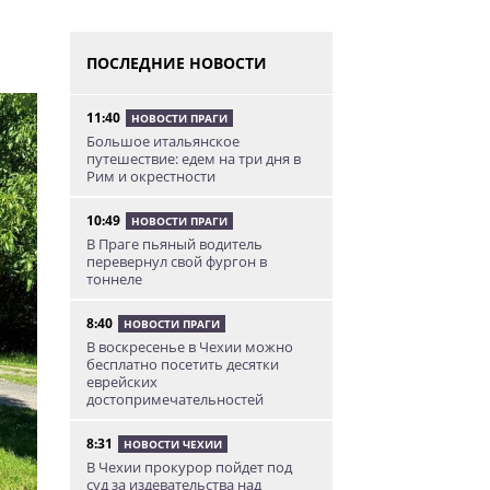
ПОСЛЕДНИЕ НОВОСТИ
11:40
НОВОСТИ ПРАГИ
Большое итальянское
путешествие: едем на три дня в
Рим и окрестности
10:49
НОВОСТИ ПРАГИ
В Праге пьяный водитель
перевернул свой фургон в
тоннеле
8:40
НОВОСТИ ПРАГИ
В воскресенье в Чехии можно
бесплатно посетить десятки
еврейских
достопримечательностей
8:31
НОВОСТИ ЧЕХИИ
В Чехии прокурор пойдет под
суд за издевательства над