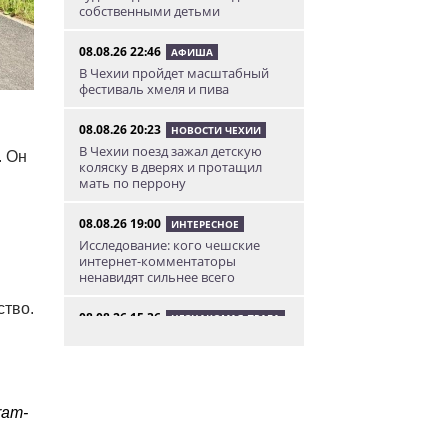
собственными детьми
08.08.26 22:46
АФИША
В Чехии пройдет масштабный
фестиваль хмеля и пива
08.08.26 20:23
НОВОСТИ ЧЕХИИ
В Чехии поезд зажал детскую
. Он
коляску в дверях и протащил
мать по перрону
08.08.26 19:00
ИНТЕРЕСНОЕ
Исследование: кого чешские
интернет-комментаторы
ненавидят сильнее всего
ство.
08.08.26 15:36
НЕЗНАКОМАЯ ПРАГА
Пражский ЛГБТ-парад собрал
десятки тысяч участников: видео
и фото
08.08.26 13:02
ram-
НОВОСТИ ПРАГИ
Едем смотреть сокровища