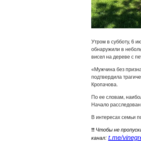
Утром в субботу, 6 
обнаружили в неболь
висел на дереве с п
«Мужчина без призна
подтвердила трагиче
Кропачова.
По ее словам, наибо
Начало расследован
В интересах семьи п
❗️❗️
Чтобы не пропуска
t.me/vinegr
:
канал