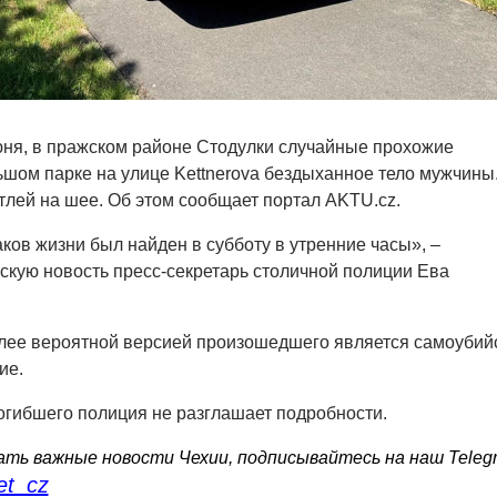
июня, в пражском районе Стодулки случайные прохожие
шом парке на улице Kettnerova бездыханное тело мужчины
етлей на шее. Об этом сообщает портал AKTU.cz.
ков жизни был найден в субботу в утренние часы», –
скую новость пресс-секретарь столичной полиции Ева
лее вероятной версией произошедшего является самоубий
ие.
огибшего полиция не разглашает подробности.
ть важные новости Чехии, подписывайтесь на наш Teleg
et_cz