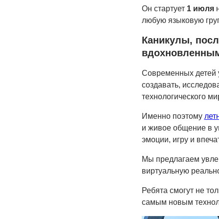
Он стартует
1 июля
н
любую языковую груп
Каникулы, посл
вдохновленны
Современных детей 
создавать, исследов
технологического ми
Именно поэтому
лет
и живое общение в у
эмоции, игру и впеча
Мы предлагаем увлек
виртуальную реально
Ребята смогут не тол
самым новым технол