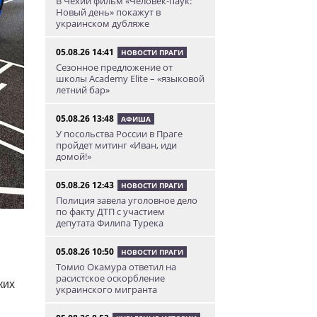
В Чехии фильм «Человек-паук:
Новый день» покажут в
украинском дубляже
05.08.26 14:41
НОВОСТИ ПРАГИ
Сезонное предложение от
школы Academy Elite – «языковой
летний бар»
05.08.26 13:48
АФИША
У посольства России в Праге
пройдет митинг «Иван, иди
домой!»
05.08.26 12:43
НОВОСТИ ПРАГИ
Полиция завела уголовное дело
по факту ДТП с участием
депутата Филипа Турека
05.08.26 10:50
НОВОСТИ ПРАГИ
Томио Окамура ответил на
расистское оскорбление
ких
украинского мигранта