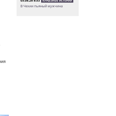
05.08.26 8:53
КУРЬЕЗНЫЕ ИСТОРИИ
В Чехии пьяный мужчина
перелез двухметровый забор и
искупался в чужом бассейне
04.08.26 23:50
АФИША
В Праге состоится слет
владельцев DeLorean. Вход
бесплатный
о
04.08.26 18:23
НОВОСТИ ПРАГИ
В Праге пассажирка выпрыгнула
из движущегося поезда
ния