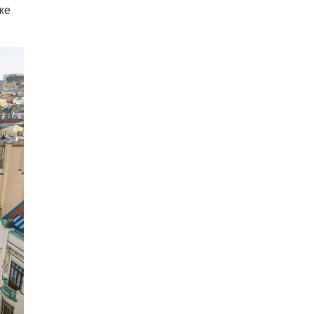
же
07.08.26 7:55
НОВОСТИ ПРАГИ
В Чехии иностранец пытался
подкупить полицейских
смешной суммой
06.08.26 23:43
УКРАИНА
В Чехии существенно смягчили
приговор украинцу,
бросившему «коктейль
Молотова» в дом с ребенком