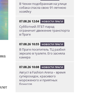
В Чехии подобранная на улице
собака спасла свою 91-летнюю
хозяйку
07.08.26 12:04
НОВОСТИ ПРАГИ
Субботний ЛГБТ-парад
ограничит движение транспорта
в Праге
07.08.26 10:55
НОВОСТИ ПРАГИ
В Праге посетитель ТЦ разбил
зеркало в туалете. Его засняла
зма
камера
07.08.26 10:08
НОВОСТИ ПРАГИ
Август в Fashion Arena – время
суперскидок, красивого
мороженого и приятных
бонусов
илет
07.08.26 9:00
НОВОСТИ ПРАГИ
Уикенд по-итальянски: день
моря, солнца и купания в Каорле