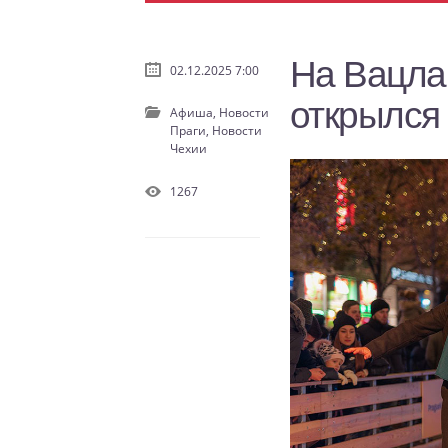
На Вацла
02.12.2025 7:00
открылся 
Афиша,
Новости
Праги,
Новости
Чехии
1267