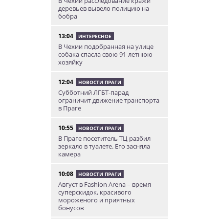
В Чехии расследование кражи
деревьев вывело полицию на
бобра
13:04
ИНТЕРЕСНОЕ
В Чехии подобранная на улице
собака спасла свою 91-летнюю
хозяйку
12:04
НОВОСТИ ПРАГИ
Субботний ЛГБТ-парад
ограничит движение транспорта
в Праге
10:55
НОВОСТИ ПРАГИ
В Праге посетитель ТЦ разбил
зеркало в туалете. Его засняла
камера
10:08
НОВОСТИ ПРАГИ
Август в Fashion Arena – время
суперскидок, красивого
мороженого и приятных
бонусов