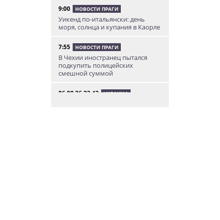
9:00
НОВОСТИ ПРАГИ
Уикенд по-итальянски: день
моря, солнца и купания в Каорле
7:55
НОВОСТИ ПРАГИ
В Чехии иностранец пытался
подкупить полицейских
смешной суммой
06.08.26 23:43
УКРАИНА
В Чехии существенно смягчили
приговор украинцу,
бросившему «коктейль
Молотова» в дом с ребенком
06.08.26 19:38
АФИША
В Праге пройдет рыцарский
«Турнир королей»
06.08.26 18:14
НОВОСТИ ПРАГИ
В Праге очевидцы спасли
пенсионерку, упавшую на
рельсы в метро