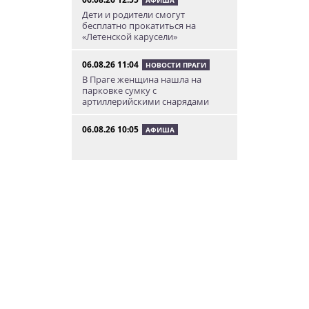
АФИША
Дети и родители смогут
бесплатно прокатиться на
«Летенской карусели»
06.08.26 11:04
НОВОСТИ ПРАГИ
В Праге женщина нашла на
парковке сумку с
артиллерийскими снарядами
06.08.26 10:05
АФИША
В Праге пройдет фестиваль
нового цирка Letní Letná.
Многие выступления будут
бесплатными
06.08.26 8:04
НОВОСТИ ПРАГИ
Уикенд принесет жителям Чехии
передышку от экстремальной
жары
05.08.26 21:51
АФИША
В пражском ЛГБТ-параде будет
русскоязычная колонна