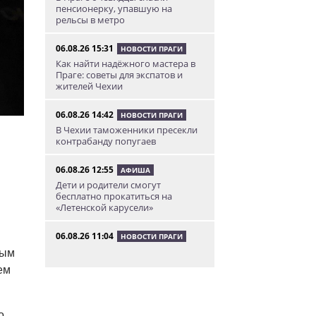
пенсионерку, упавшую на
рельсы в метро
06.08.26 15:31
НОВОСТИ ПРАГИ
Как найти надёжного мастера в
Праге: советы для экспатов и
жителей Чехии
06.08.26 14:42
НОВОСТИ ПРАГИ
В Чехии таможенники пресекли
контрабанду попугаев
06.08.26 12:55
АФИША
Дети и родители смогут
бесплатно прокатиться на
«Летенской карусели»
06.08.26 11:04
НОВОСТИ ПРАГИ
В Праге женщина нашла на
мым
парковке сумку с
ем
артиллерийскими снарядами
06.08.26 10:05
АФИША
о