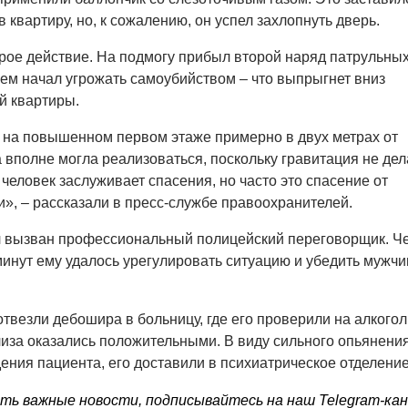
в квартиру, но, к сожалению, он успел захлопнуть дверь.
рое действие. На подмогу прибыл второй наряд патрульных
м начал угрожать самоубийством – что выпрыгнет вниз
й квартиры.
 на повышенном первом этаже примерно в двух метрах от
а вполне могла реализоваться, поскольку гравитация не дел
человек заслуживает спасения, но часто это спасение от
и», – рассказали в пресс-службе правоохранителей.
л вызван профессиональный полицейский переговорщик. Ч
минут ему удалось урегулировать ситуацию и убедить мужчи
везли дебошира в больницу, где его проверили на алкогол
лиза оказались положительными. В виду сильного опьянения
ения пациента, его доставили в психиатрическое отделение
ть важные новости, подписывайтесь на наш Telegram-ка