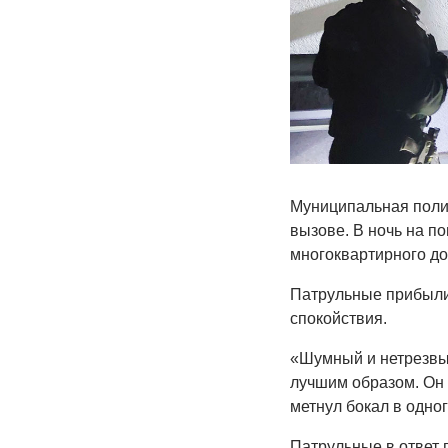
Муниципальная поли
вызове. В ночь на п
многоквартирного д
Патрульные прибыли 
спокойствия.
«Шумный и нетрезвый
лучшим образом. Он 
метнул бокал в одног
Патрульные в ответ 