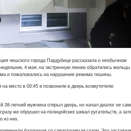
ция чешского города Пардубице рассказала о необычном
онедельник, 4 мая, на экстренную линию обратились жильцы
ома и пожаловались на нарушение режима тишины.
на место в 00:45 и позвонили в дверь возмутителю
 38-летний мужчина открыл дверь, но начал диалог не са
сразу же обрушил на полицейских шквал ругательств, а зат
о из них.
применили баллончик со слезоточивым газом. Это заставил