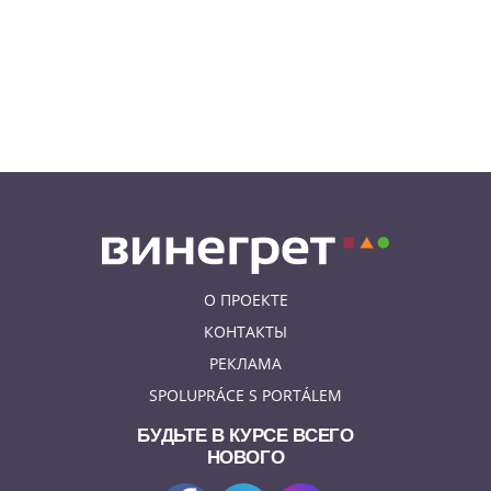
бесплатно посетить десятки
еврейских
достопримечательностей
09.08.26 8:31
НОВОСТИ ЧЕХИИ
В Чехии прокурор пойдет под
суд за издевательства над
собственными детьми
О ПРОЕКТЕ
КОНТАКТЫ
РЕКЛАМА
SPOLUPRÁCE S PORTÁLEM
БУДЬТЕ В КУРСЕ ВСЕГО
НОВОГО