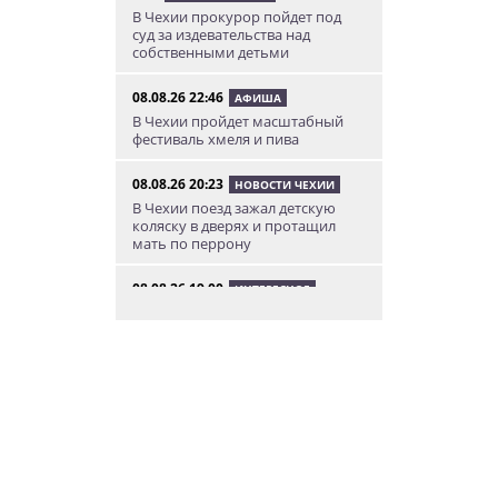
В Чехии прокурор пойдет под
суд за издевательства над
собственными детьми
08.08.26 22:46
АФИША
В Чехии пройдет масштабный
фестиваль хмеля и пива
08.08.26 20:23
НОВОСТИ ЧЕХИИ
В Чехии поезд зажал детскую
коляску в дверях и протащил
мать по перрону
08.08.26 19:00
ИНТЕРЕСНОЕ
Исследование: кого чешские
интернет-комментаторы
ненавидят сильнее всего
08.08.26 15:36
НЕЗНАКОМАЯ ПРАГА
Пражский ЛГБТ-парад собрал
десятки тысяч участников: видео
и фото
08.08.26 13:02