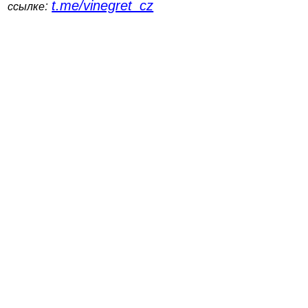
t.me/vinegret_cz
:
ссылке