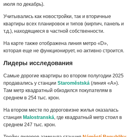
июля по декабрь).
Учитывались как новостройки, так и вторичные
квартиры всех планировок и типов (кирпич, панель и
т.д.), находящиеся в частной собственности.
На карте также отображена линия метро «D»,
которая еще не функционирует, но активно строится.
Лидеры исследования
Самые дорогие квартиры во втором полугодии 2025
продавались у станции
Staroměstská
(линия «А»).
Там метр квадратный обходился покупателям в
среднем в 254 тыс. крон.
На втором месте по дороговизне жилья оказалась
станция
Malostranská
, где квадратный метр стоил в
среднем 247 тыс. крон.
Тройку лидеров замкнула станция
Náměstí Republiky