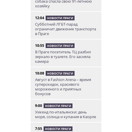
собака спасла свою 91-летнюю
хозяйку
12:04
НОВОСТИ ПРАГИ
Субботний ЛГБТ-парад
ограничит движение транспорта
в Праге
10:55
НОВОСТИ ПРАГИ
В Праге посетитель ТЦ разбил
зеркало в туалете. Его засняла
камера
10:08
НОВОСТИ ПРАГИ
Август в Fashion Arena – время
суперскидок, красивого
мороженого и приятных
бонусов
9:00
НОВОСТИ ПРАГИ
Уикенд по-итальянски: день
моря, солнца и купания в Каорле
7:55
НОВОСТИ ПРАГИ