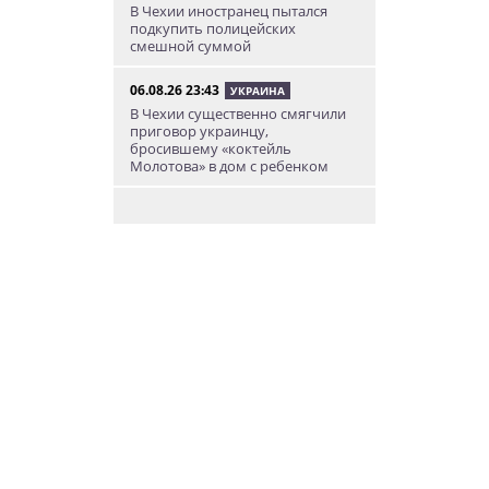
В Чехии иностранец пытался
подкупить полицейских
смешной суммой
06.08.26 23:43
УКРАИНА
В Чехии существенно смягчили
приговор украинцу,
бросившему «коктейль
Молотова» в дом с ребенком
06.08.26 19:38
АФИША
В Праге пройдет рыцарский
«Турнир королей»
06.08.26 18:14
НОВОСТИ ПРАГИ
В Праге очевидцы спасли
пенсионерку, упавшую на
рельсы в метро
06.08.26 15:31
НОВОСТИ ПРАГИ
Как найти надёжного мастера в
Праге: советы для экспатов и
жителей Чехии