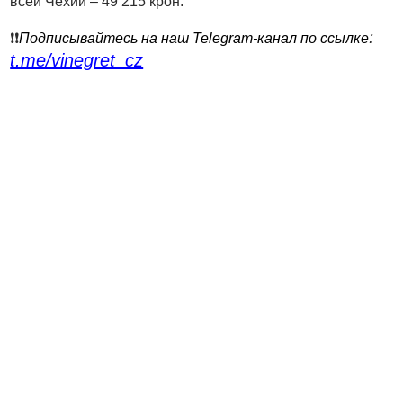
всей Чехии – 49 215 крон.
:
❗️❗️
Подписывайтесь на наш Telegram-канал по ссылке
t.me/vinegret_cz