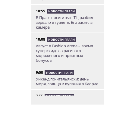
10:55
НОВОСТИ ПРАГИ
В Праге посетитель ТЦ разбил
зеркало в туалете. Его засняла
камера
10:08
НОВОСТИ ПРАГИ
Август в Fashion Arena – время
суперскидок, красивого
мороженого и приятных
бонусов
9:00
НОВОСТИ ПРАГИ
Уикенд по-итальянски: день
моря, солнца и купания в Каорле
7:55
НОВОСТИ ПРАГИ
В Чехии иностранец пытался
подкупить полицейских
смешной суммой
06.08.26 23:43
УКРАИНА
В Чехии существенно смягчили