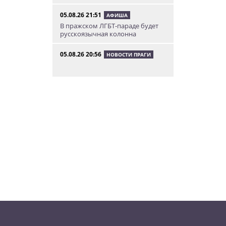
05.08.26 21:51
АФИША
В пражском ЛГБТ-параде будет
русскоязычная колонна
05.08.26 20:56
НОВОСТИ ПРАГИ
Куда поехать из Праги в августе:
5 идей
05.08.26 19:24
УКРАИНА
В Чехии фильм «Человек-паук:
Новый день» покажут в
украинском дубляже
05.08.26 14:41
НОВОСТИ ПРАГИ
Сезонное предложение от
школы Academy Elite – «языковой
летний бар»