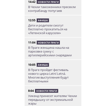
14:42
НОВОСТИ ПРАГИ
В Чехии таможенники пресекли
контрабанду попугаев
12:55
АФИША
Дети и родители смогут
бесплатно прокатиться на
«Летенской карусели»
11:04
НОВОСТИ ПРАГИ
В Праге женщина нашла на
парковке сумку с
артиллерийскими снарядами
10:05
АФИША
В Праге пройдет фестиваль
нового цирка Letní Letná.
Многие выступления будут
бесплатными
8:04
НОВОСТИ ПРАГИ
Уикенд принесет жителям Чехии
передышку от экстремальной
жары