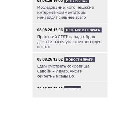
08.08.26 19:00
ИНТЕРЕСНОЕ
Исследование: кого чешские
интернет-комментаторы
ненавидят сильнее всего
08.08.26 15:36
НЕЗНАКОМАЯ ПРАГА
Пражский ЛГБТ-парад собрал
десятки тысяч участников: видео
и фото
08.08.26 13:02
НОВОСТИ ПРАГИ
Едем смотреть сокровища
Савойи – Ивуар, Анси и
секретные сады Во
08.08.26 12:10
АФИША
В Праге пройдет фестиваль
украинской кухни, культуры и
творчества
08.08.26 10:12
КУРЬЕЗНЫЕ ИСТОРИИ
К жительнице Чехии в квартиру
залетел неожиданный гость