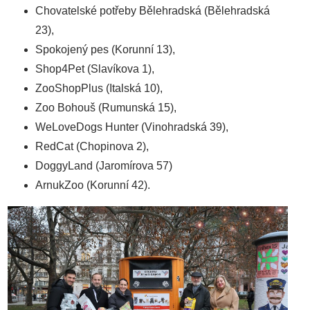
Chovatelské potřeby Bělehradská (Bělehradská
23),
Spokojený pes (Korunní 13),
Shop4Pet (Slavíkova 1),
ZooShopPlus (Italská 10),
Zoo Bohouš (Rumunská 15),
WeLoveDogs Hunter (Vinohradská 39),
RedCat (Chopinova 2),
DoggyLand (Jaromírova 57)
ArnukZoo (Korunní 42).