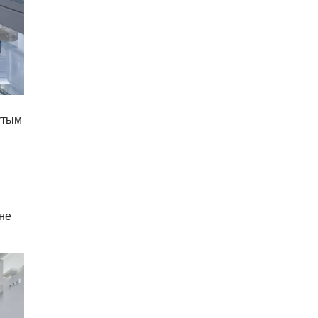
утым
не