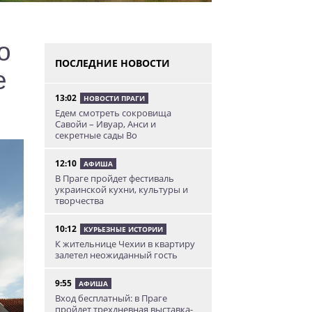
о
ПОСЛЕДНИЕ НОВОСТИ
е
13:02
НОВОСТИ ПРАГИ
Едем смотреть сокровища
Савойи – Ивуар, Анси и
секретные сады Во
12:10
АФИША
В Праге пройдет фестиваль
украинской кухни, культуры и
творчества
10:12
КУРЬЕЗНЫЕ ИСТОРИИ
К жительнице Чехии в квартиру
залетел неожиданный гость
9:55
АФИША
Вход бесплатный: в Праге
пройдет трехдневная выставка-