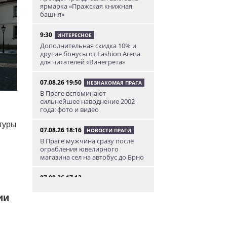
ярмарка «Пражская книжная
башня»
9:30
ИНТЕРЕСНОЕ
Дополнительная скидка 10% и
другие бонусы от Fashion Arena
для читателей «Винегрета»
07.08.26 19:50
НЕЗНАКОМАЯ ПРАГА
В Праге вспоминают
сильнейшее наводнение 2002
года: фото и видео
ьтуры
07.08.26 18:16
НОВОСТИ ПРАГИ
В Праге мужчина сразу после
ограбления ювелирного
магазина сел на автобус до Брно
07.08.26 17:12
КУРЬЕЗНЫЕ ИСТОРИИ
ии
В Чехии расследование кражи
деревьев вывело полицию на
бобра