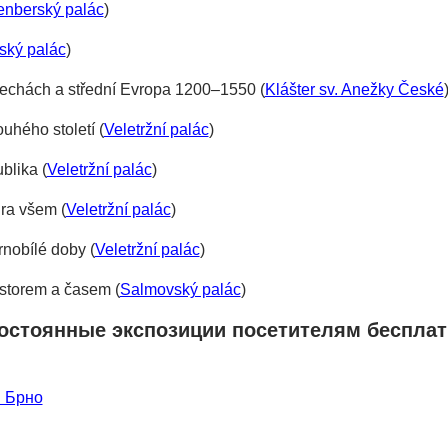
nberský palác
)
ský palác
)
chách a střední Evropa 1200⁠–⁠1550 (
Klášter sv. Anežky České
uhého století (
Veletržní palác
)
blika (
Veletržní palác
)
ra všem (
Veletržní palác
)
nobílé doby (
Veletržní palác
)
storem a časem (
Salmovský palác
)
постоянные экспозиции посетителям беспла
в Брно