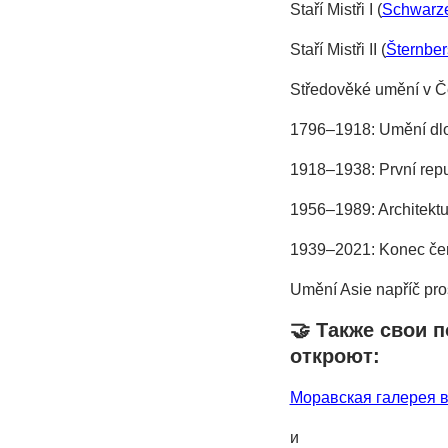
Staří Mistři I (
Schwarze
Staří Mistři II (
Šternber
Středověké umění v Če
1796⁠–⁠1918: Umění dlo
1918⁠–⁠1938: První repu
1956–1989: Architektu
1939–2021: Konec čer
Umění Asie napříč pro
🤝 Также свои 
откроют:
Моравская галерея 
и