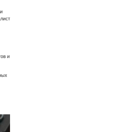
 и
алист
тов и
ных