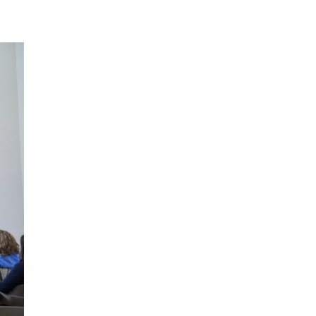
Новый день» покажут в
украинском дубляже
05.08.26 14:41
НОВОСТИ ПРАГИ
Сезонное предложение от
школы Academy Elite – «языковой
летний бар»