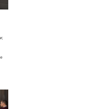
и;
ые