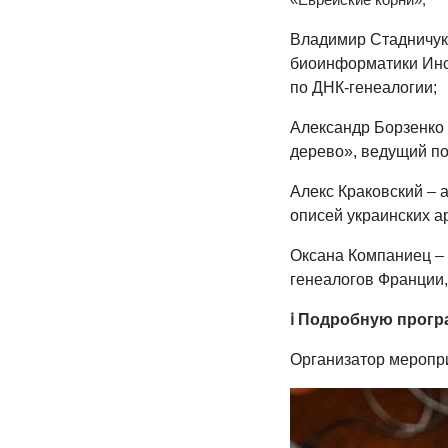
Владимир Стадничу
биоинформатики Инст
по ДНК-генеалогии;
Александр Борзенко
дерево», ведущий по
Алекс Краковский
–
а
описей украинских а
Оксана Компаниец
–
генеалогов Франции,
ℹ️ Подробную прог
Организатор меропр