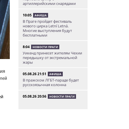
артиллерийскими снарядами
10:05
АФИША
В Праге пройдет фестиваль
нового цирка Letní Letná.
Многие выступления будут
бесплатными
8:04
НОВОСТИ ПРАГИ
Уикенд принесет жителям Чехии
передышку от экстремальной
жары
гия
05.08.26 21:51
АФИША
лей
В пражском ЛГБТ-параде будет
русскоязычная колонна
05.08.26 20:56
ей
НОВОСТИ ПРАГИ
Куда поехать из Праги в августе:
5 идей
05.08.26 19:24
УКРАИНА
В Чехии фильм «Человек-паук: