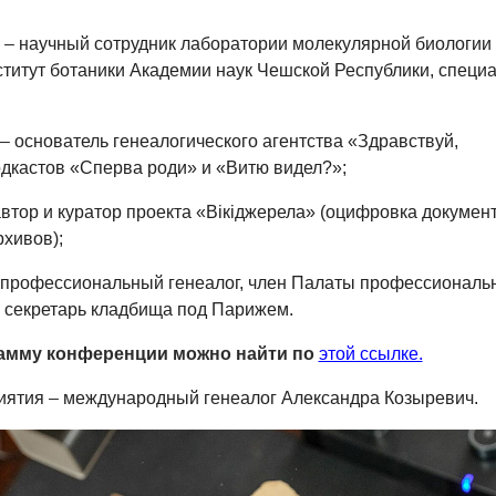
к
–
научный сотрудник лаборатории молекулярной биологии
итут ботаники Академии наук Чешской Республики, специ
–
основатель генеалогического агентства «Здравствуй,
дкастов «Сперва роди» и «Витю видел?»;
втор и куратор проекта «Вікіджерела» (оцифровка докумен
рхивов);
профессиональный генеалог, член Палаты профессиональ
 секретарь кладбища под Парижем.
рамму конференции можно найти по
этой ссылке.
иятия
–
международный генеалог Александра Козыревич.