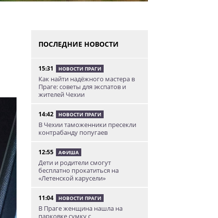
ПОСЛЕДНИЕ НОВОСТИ
15:31
НОВОСТИ ПРАГИ
Как найти надёжного мастера в
Праге: советы для экспатов и
жителей Чехии
14:42
НОВОСТИ ПРАГИ
В Чехии таможенники пресекли
контрабанду попугаев
12:55
АФИША
Дети и родители смогут
бесплатно прокатиться на
«Летенской карусели»
11:04
НОВОСТИ ПРАГИ
В Праге женщина нашла на
парковке сумку с