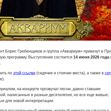
т Борис Гребенщиков и группа «Аквариум» привезут в Пра
ную программу. Выступление состоится
14 июня 2026 года
.
пить по
этой ссылке
(сидячие и стоячие места), а также в
сет
е).
риалом, на концерте прозвучат песни, давно ставшие
ой, написанные в разные десятилетия, но все еще живые,
ые для новой интерпретации.
ется русскоязычный человек, который никогда не слышал о