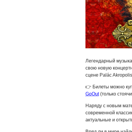
Легендарный музыкан
свою новую концерт
сцене Palác Akropolis
👉
Билеты можно ку
GoOut
(только стоячи
Наряду с новым мате
современной классик
актуальные и открыт
Вряд ли в мире найд