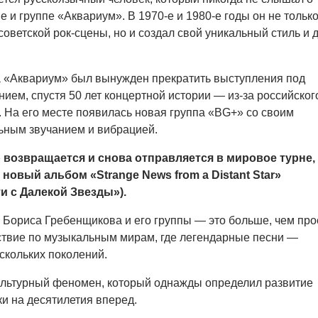
 и группе «Аквариум». В 1970-е и 1980-е годы он не тольк
оветской рок-сцены, но и создал свой уникальный стиль и 
а «Аквариум» был вынужден прекратить выступления под
ием, спустя 50 лет концертной истории — из-за российског
. На его месте появилась новая группа «BG+» со своим
ьным звучанием и вибрацией.
 возвращается и снова отправляется в мировое турне,
новый альбом «Strange News from a Distant Star»
и с Далекой Звезды»).
Бориса Гребенщикова и его группы — это больше, чем про
ствие по музыкальным мирам, где легендарные песни —
скольких поколений.
ультурный феномен, который однажды определил развитие
и на десятилетия вперед.