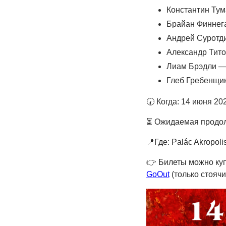
Константин Тум
Брайан Финнег
Андрей Суротди
Александр Тито
Лиам Брэдли — 
Глеб Гребенщик
🕢 Когда: 14 июня 20
⏳ Ожидаемая продолж
📍Где: Palác Akropoli
👉
Билеты можно ку
GoOut
(только стоячи