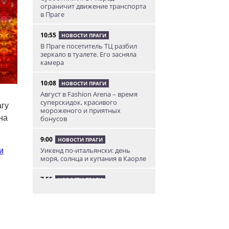
ограничит движение транспорта
в Праге
10:55
НОВОСТИ ПРАГИ
В Праге посетитель ТЦ разбил
зеркало в туалете. Его засняла
камера
10:08
НОВОСТИ ПРАГИ
Август в Fashion Arena – время
суперскидок, красивого
гу
мороженого и приятных
на
бонусов
9:00
НОВОСТИ ПРАГИ
Уикенд по-итальянски: день
и
моря, солнца и купания в Каорле
7:55
НОВОСТИ ПРАГИ
В Чехии иностранец пытался
подкупить полицейских
смешной суммой
06.08.26 23:43
УКРАИНА