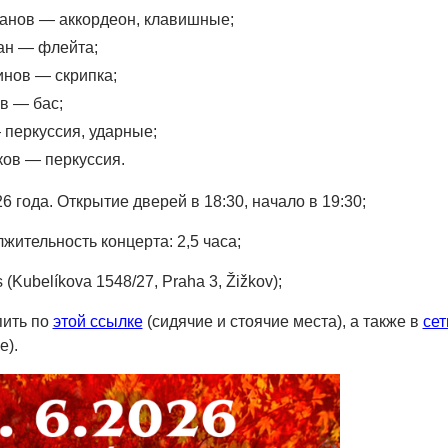
анов — аккордеон, клавишные;
ан — флейта;
нов — скрипка;
в — бас;
перкуссия, ударные;
ов — перкуссия.
26 года. Открытие дверей в 18:30, начало в 19:30;
ительность концерта: 2,5 часа;
s (Kubelíkova 1548/27, Praha 3, Žižkov);
пить по
этой ссылке
(сидячие и стоячие места), а также в
сет
е).