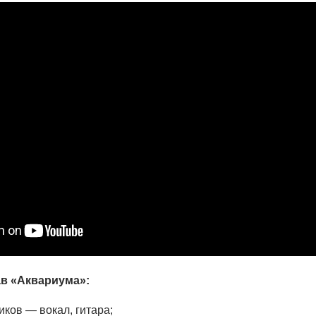
в «Аквариума»:
ков — вокал, гитара;