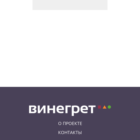
Вход бесплатный: в Праге
пройдет трехдневная выставка-
ярмарка «Пражская книжная
башня»
08.08.26 9:30
ИНТЕРЕСНОЕ
Дополнительная скидка 10% и
другие бонусы от Fashion Arena
для читателей «Винегрета»
07.08.26 19:50
НЕЗНАКОМАЯ ПРАГА
В Праге вспоминают
сильнейшее наводнение 2002
года: фото и видео
О ПРОЕКТЕ
КОНТАКТЫ