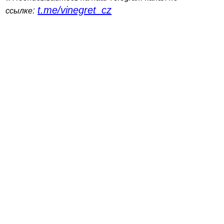
t.me/vinegret_cz
:
ссылке