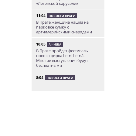
«Летенской карусели»
11:04
НОВОСТИ ПРАГИ
В Праге женщина нашла на
парковке сумку с
артиллерийскими снарядами
10:05
АФИША
В Праге пройдет фестиваль
нового цирка Letní Letná.
Многие выступления будут
бесплатными
8:04
НОВОСТИ ПРАГИ
Уикенд принесет жителям Чехии
передышку от экстремальной
жары
05.08.26 21:51
АФИША
В пражском ЛГБТ-параде будет
русскоязычная колонна
05.08.26 20:56
НОВОСТИ ПРАГИ