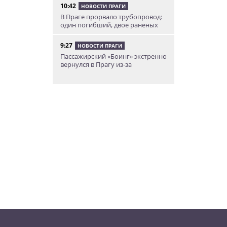
10:42
НОВОСТИ ПРАГИ
В Праге прорвало трубопровод:
один погибший, двое раненых
9:27
НОВОСТИ ПРАГИ
Пассажирский «Боинг» экстренно
вернулся в Прагу из-за
неисправного двигателя
8:09
НОВОСТИ ПРАГИ
Жаркий август: чешские
синоптики опубликовали
прогноз погоды на неделю
09.08.26 19:28
НОВОСТИ ПРАГИ
Сенат Чехии вывесил
исторический флаг Беларуси в
знак поддержки оппозиции