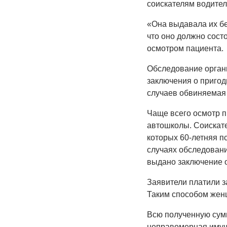
соискателям водител
«Она выдавала их бе
что оно должно состо
осмотром пациента.
Обследование орган
заключения о приго
случаев обвиняемая 
Чаще всего осмотр п
автошколы. Соискат
которых 60-летняя п
случаях обследовани
выдано заключение о
Заявители платили з
Таким способом жен
Всю полученную сумм
неправомерная имущ