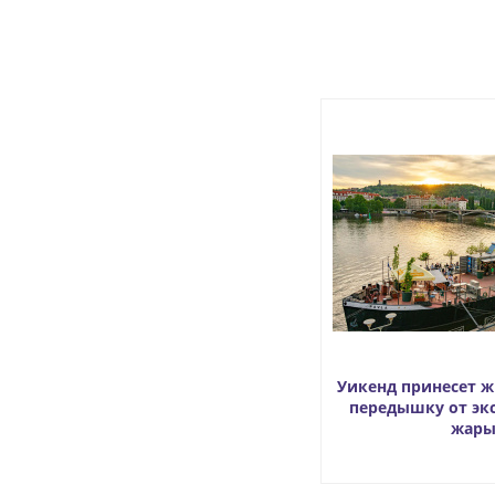
Уикенд принесет 
передышку от эк
жар