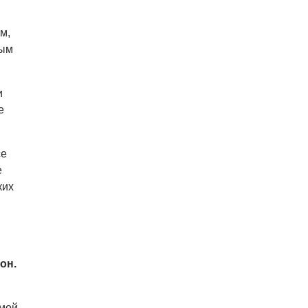
школы Academy Elite – «языковой
летний бар»
м,
05.08.26 13:48
АФИША
ным
У посольства России в Праге
пройдет митинг «Иван, иди
домой!»
и
е
се
е
ких
он.
емой