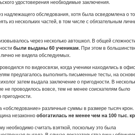
ьского удостоверения необходимые заключения.
з надлежащего обследования, хотя была осведомлена о то
ять из нескольких частей, в том числе с обязательным лич
изовывалось через несколько автошкол. В общей сложност
дности
были выданы 60 ученикам.
При этом в большинств
лично не видела обследуемых.
роводился по видеосвязи, когда ученики находились в офи
елям предлагалось выполнить письменные тесты, на основ
сихолог затем выдала заключение о пригодности. В несколь
е не проводилось вовсе, тем не менее соискателям было
 пригодности.
а «обследование» различные суммы в размере тысяч крон.
щина незаконно
обогатилась не менее чем на 100 тыс. кр
у необходимо считать взяткой, поскольку это была
ественная выгода. В случае доказательства вины обвиня