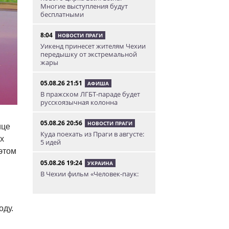
Многие выступления будут
бесплатными
8:04
НОВОСТИ ПРАГИ
Уикенд принесет жителям Чехии
передышку от экстремальной
жары
05.08.26 21:51
АФИША
В пражском ЛГБТ-параде будет
русскоязычная колонна
05.08.26 20:56
НОВОСТИ ПРАГИ
ице
Куда поехать из Праги в августе:
х
5 идей
этом
05.08.26 19:24
УКРАИНА
В Чехии фильм «Человек-паук:
Новый день» покажут в
украинском дубляже
оду.
05.08.26 14:41
НОВОСТИ ПРАГИ
Сезонное предложение от