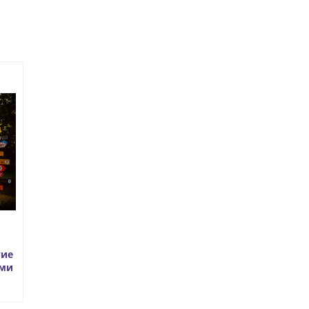
гие
ыми