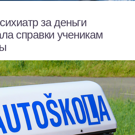
сихиатр за деньги
ла справки ученикам
лы