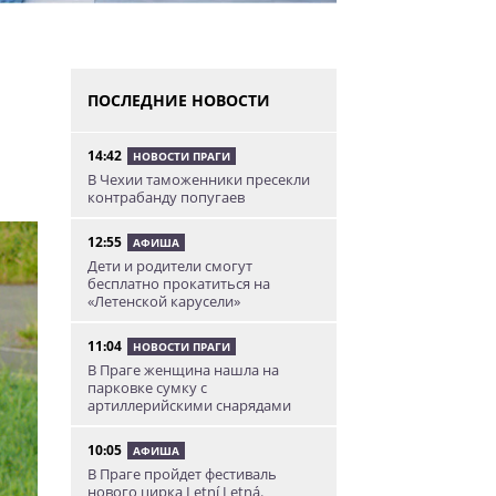
ПОСЛЕДНИЕ НОВОСТИ
14:42
НОВОСТИ ПРАГИ
В Чехии таможенники пресекли
контрабанду попугаев
12:55
АФИША
Дети и родители смогут
бесплатно прокатиться на
«Летенской карусели»
11:04
НОВОСТИ ПРАГИ
В Праге женщина нашла на
парковке сумку с
артиллерийскими снарядами
10:05
АФИША
В Праге пройдет фестиваль
нового цирка Letní Letná.