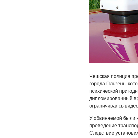
Чешская полиция пр
города Пльзень, кот
психической пригодн
дипломированный вра
ограничиваясь видеоз
У обвиняемой были к
проведение транспор
Следствие установил