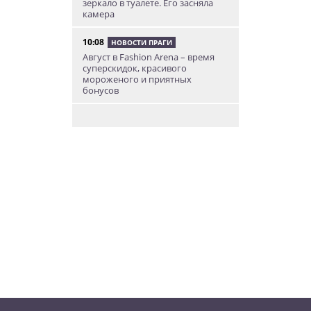
зеркало в туалете. Его засняла
камера
10:08
НОВОСТИ ПРАГИ
Август в Fashion Arena – время
суперскидок, красивого
мороженого и приятных
бонусов
9:00
НОВОСТИ ПРАГИ
Уикенд по-итальянски: день
моря, солнца и купания в Каорле
7:55
НОВОСТИ ПРАГИ
В Чехии иностранец пытался
подкупить полицейских
смешной суммой
06.08.26 23:43
УКРАИНА
В Чехии существенно смягчили
приговор украинцу,
бросившему «коктейль
Молотова» в дом с ребенком