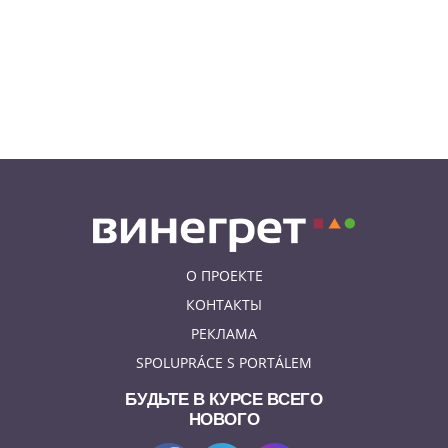
В Праге пройдет фестиваль
украинской кухни, культуры и
творчества
08.08.26 10:12
КУРЬЕЗНЫЕ ИСТОРИИ
К жительнице Чехии в квартиру
залетел неожиданный гость
О ПРОЕКТЕ
КОНТАКТЫ
РЕКЛАМА
SPOLUPRÁCE S PORTÁLEM
БУДЬТЕ В КУРСЕ ВСЕГО
НОВОГО