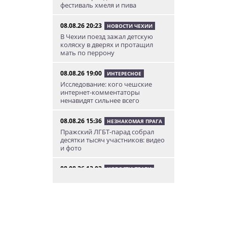
фестиваль хмеля и пива
08.08.26 20:23
НОВОСТИ ЧЕХИИ
В Чехии поезд зажал детскую
коляску в дверях и протащил
мать по перрону
08.08.26 19:00
ИНТЕРЕСНОЕ
Исследование: кого чешские
интернет-комментаторы
ненавидят сильнее всего
08.08.26 15:36
НЕЗНАКОМАЯ ПРАГА
Пражский ЛГБТ-парад собрал
десятки тысяч участников: видео
и фото
08.08.26 13:02
НОВОСТИ ПРАГИ
Едем смотреть сокровища
Савойи – Ивуар, Анси и
секретные сады Во
08.08.26 12:10
АФИША