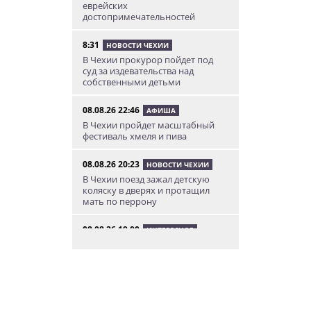
еврейских
достопримечательностей
8:31
НОВОСТИ ЧЕХИИ
В Чехии прокурор пойдет под
суд за издевательства над
собственными детьми
08.08.26 22:46
АФИША
В Чехии пройдет масштабный
фестиваль хмеля и пива
08.08.26 20:23
НОВОСТИ ЧЕХИИ
В Чехии поезд зажал детскую
коляску в дверях и протащил
мать по перрону
08.08.26 19:00
ИНТЕРЕСНОЕ
Исследование: кого чешские
интернет-комментаторы
ненавидят сильнее всего
08.08.26 15:36
НЕЗНАКОМАЯ ПРАГА
Пражский ЛГБТ-парад собрал