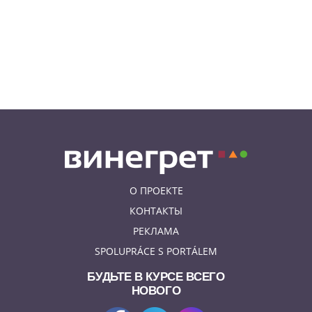
десятки тысяч участников: видео
и фото
08.08.26 13:02
НОВОСТИ ПРАГИ
Едем смотреть сокровища
Савойи – Ивуар, Анси и
секретные сады Во
О ПРОЕКТЕ
КОНТАКТЫ
РЕКЛАМА
SPOLUPRÁCE S PORTÁLEM
БУДЬТЕ В КУРСЕ ВСЕГО
НОВОГО