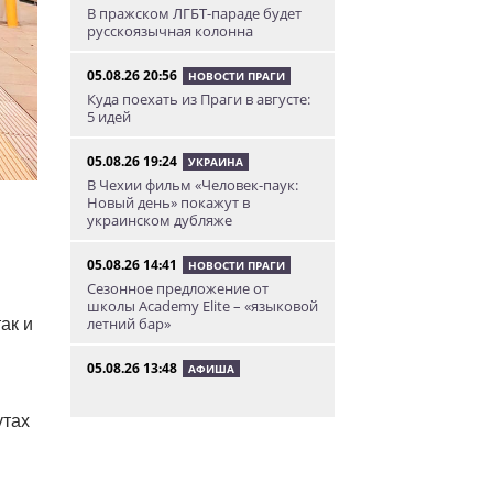
В пражском ЛГБТ-параде будет
русскоязычная колонна
05.08.26 20:56
НОВОСТИ ПРАГИ
Куда поехать из Праги в августе:
5 идей
05.08.26 19:24
УКРАИНА
В Чехии фильм «Человек-паук:
Новый день» покажут в
украинском дубляже
05.08.26 14:41
НОВОСТИ ПРАГИ
Сезонное предложение от
школы Academy Elite – «языковой
летний бар»
ак и
05.08.26 13:48
АФИША
У посольства России в Праге
пройдет митинг «Иван, иди
утах
домой!»
05.08.26 12:43
НОВОСТИ ПРАГИ