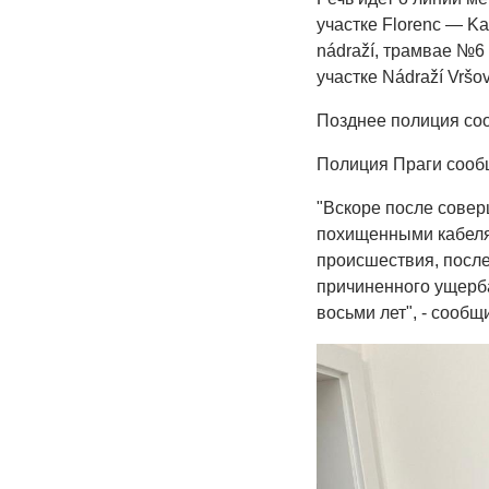
участке Florenc — Ka
nádraží, трамвае №6 н
участке Nádraží Vršov
Позднее полиция с
Полиция Праги сооб
"Вскоре после сове
похищенными кабеля
происшествия, после
причиненного ущерба
восьми лет", - сооб