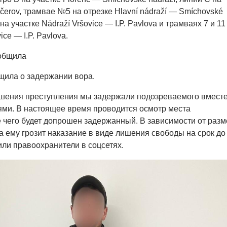
čerov, трамвае №5 на отрезке Hlavní nádraží — Smíchovské
а участке Nádraží Vršovice — I.P. Pavlova и трамваях 7 и 11
ice — I.P. Pavlova.
ообщила
щила о задержании вора.
ршения преступления мы задержали подозреваемого вместе
ми. В настоящее время проводится осмотр места
 чего будет допрошен задержанный. В зависимости от разм
 ему грозит наказание в виде лишения свободы на срок до
щили правоохранители в соцсетях.