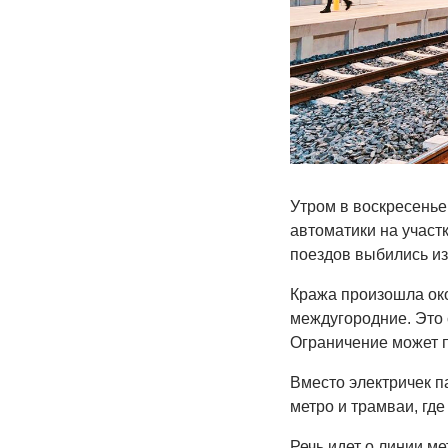
Утром в воскресенье
автоматики на участке
поездов выбились из
Кража произошла око
междугородние. Это 
Ограничение может п
Вместо электричек п
метро и трамваи, где
Речь идет о линии ме