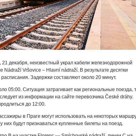
, 21 декабря, неизвестный украл кабели железнодорожной
 Nádraží Vršovice – Hlavní nádraží. В результате десятки
 расписания. Задержки составляют около 20 минут.
ло 05:00. Ситуация затрагивает как региональные поезда, т
следует из информации на сайте перевозчика České dráhy.
родлиться до 12:00.
ассажиры в Праге могут использовать на некоторых маршр
 у них будут признаваться купленные билеты на поезд.
тро B на участке Florenc — Smíchovské nádraží, линии C на