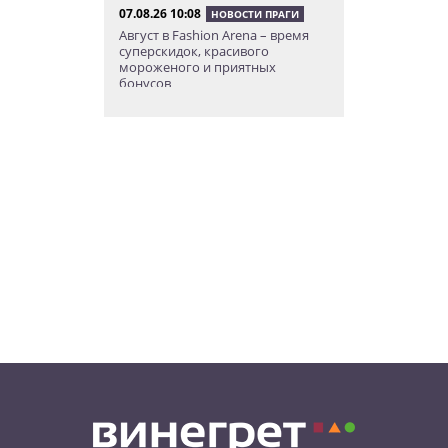
07.08.26 10:08
НОВОСТИ ПРАГИ
Август в Fashion Arena – время
суперскидок, красивого
мороженого и приятных
бонусов
07.08.26 9:00
НОВОСТИ ПРАГИ
Уикенд по-итальянски: день
моря, солнца и купания в Каорле
07.08.26 7:55
НОВОСТИ ПРАГИ
В Чехии иностранец пытался
подкупить полицейских
смешной суммой
06.08.26 23:43
УКРАИНА
В Чехии существенно смягчили
приговор украинцу,
бросившему «коктейль
Молотова» в дом с ребенком