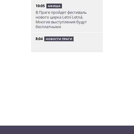
10:05
АФИША
В Праге пройдет фестиваль
нового цирка Letní Letná.
Многие выступления будут
бесплатными
8:04
НОВОСТИ ПРАГИ
Уикенд принесет жителям Чехии
передышку от экстремальной
жары
05.08.26 21:51
АФИША
В пражском ЛГБТ-параде будет
русскоязычная колонна
05.08.26 20:56
НОВОСТИ ПРАГИ
Куда поехать из Праги в августе:
5 идей