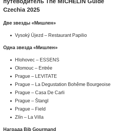
путеводитель The MICHELIN Guide
Czechia 2025
Две звезды «Мишлен»
Vysoký Újezd – Restaurant Papilio
Одна звезда «Мишлен»
Hlohovec – ESSENS
Olomouc – Entrée
Prague – LEVITATE
Prague – La Degustation Bohême Bourgeoise
Prague – Casa De Carli
Prague – Štangl
Prague – Field
Zlín – La Villa
Награда
Bib Gourmand