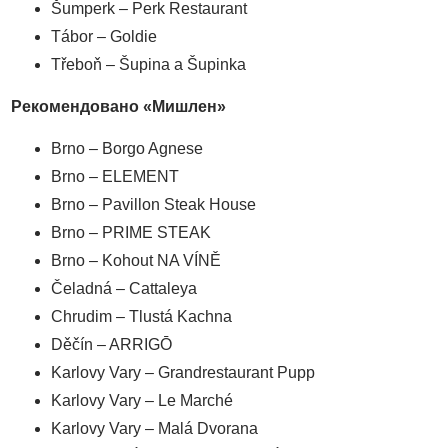
Šumperk – Perk Restaurant
Tábor – Goldie
Třeboň – Šupina a Šupinka
Рекомендовано
«Мишлен
»
Brno – Borgo Agnese
Brno – ELEMENT
Brno – Pavillon Steak House
Brno – PRIME STEAK
Brno – Kohout NA VÍNĚ
Čeladná – Cattaleya
Chrudim – Tlustá Kachna
Děčín – ARRIGŌ
Karlovy Vary – Grandrestaurant Pupp
Karlovy Vary – Le Marché
Karlovy Vary – Malá Dvorana