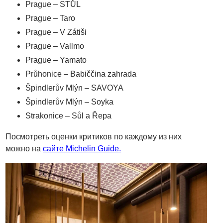
Prague – STŮL
Prague – Taro
Prague – V Zátiši
Prague – Vallmo
Prague – Yamato
Průhonice – Babiččina zahrada
Špindlerův Mlýn – SAVOYA
Špindlerův Mlýn – Soyka
Strakonice – Sůl a Řepa
Посмотреть оценки критиков по каждому из них
можно на
сайте Michelin Guide.