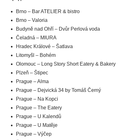
Brno – Bar ATELIER & bistro
Brno – Valoria
Budyně nad Ohří – Dvůr Perlová voda
Čeladná – MIURA
Hradec Králové – Šatlava
Litomyšl – Bohém
Olomouc – Long Story Short Eatery & Bakery
Plzeň – Štipec
Prague – Alma
Prague – Dejvická 34 by Tomáš Černý
Prague – Na Kopci
Prague – The Eatery
Prague – U Kalendů
Prague – U Matěje
Prague – Výčep