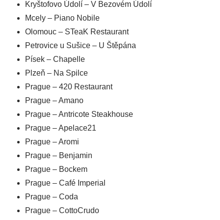
Kryštofovo Údolí – V Bezovém Údolí
Mcely – Piano Nobile
Olomouc – STeaK Restaurant
Petrovice u Sušice – U Štěpána
Písek – Chapelle
Plzeň – Na Spilce
Prague – 420 Restaurant
Prague – Amano
Prague – Antricote Steakhouse
Prague – Apelace21
Prague – Aromi
Prague – Benjamin
Prague – Bockem
Prague – Café Imperial
Prague – Coda
Prague – CottoCrudo