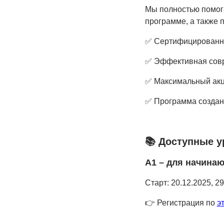
Мы полностью помога
программе, а также 
✅
Сертифицированны
✅
Эффективная совр
✅
Максимальный акце
✅
Программа создана
📚
Доступные ур
A1 – для начина
Старт: 20.12.2025, 29
👉 Регистрация по
э