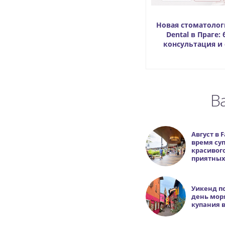
Новая стоматологи
Dental в Праге:
консультация и
В
Август в F
время су
красивог
приятных 
Уикенд п
день моря
купания в