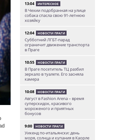
13:04
ИНТЕРЕСНОЕ
В Чехии подобранная на улице
собака спасла свою 91-летнюю
хозяйку
12:04
НОВОСТИ ПРАГИ
Субботний ЛГБТ-парад
ограничит движение транспорта
в Праге
10:55
НОВОСТИ ПРАГИ
В Праге посетитель ТЦ разбил
зеркало в туалете. Его засняла
камера
10:08
НОВОСТИ ПРАГИ
Август в Fashion Arena – время
суперскидок, красивого
мороженого и приятных
бонусов
о
ad
9:00
НОВОСТИ ПРАГИ
Уикенд по-итальянски: день
моря, солнца и купания в Каорле