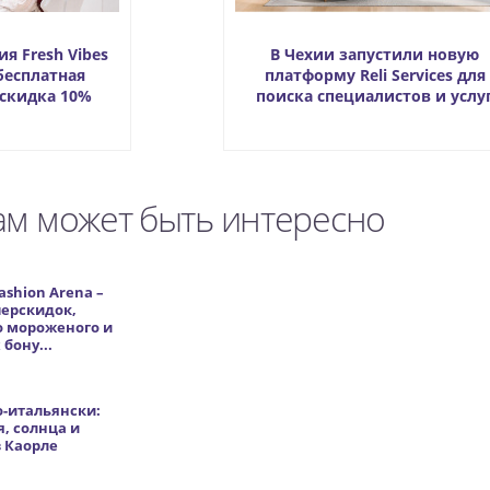
я Fresh Vibes
В Чехии запустили новую
 бесплатная
платформу Reli Services для
 скидка 10%
поиска специалистов и услу
ам может быть интересно
ashion Arena –
перскидок,
о мороженого и
бону...
о-итальянски:
, солнца и
 Каорле