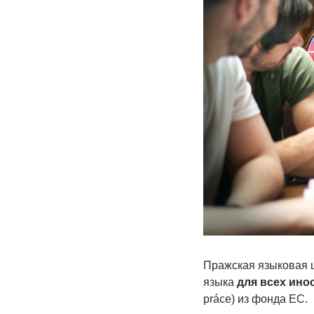
Пражская языковая ш
языка
для всех ино
práce) из фонда ЕС.