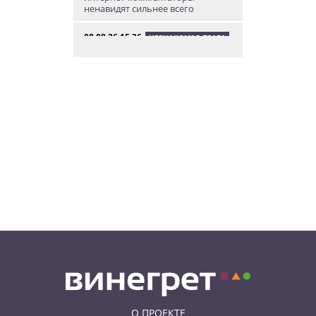
ненавидят сильнее всего
08.08.26 15:36
НЕЗНАКОМАЯ ПРАГА
Пражский ЛГБТ-парад собрал
десятки тысяч участников: видео
и фото
08.08.26 13:02
НОВОСТИ ПРАГИ
Едем смотреть сокровища
Савойи – Ивуар, Анси и
секретные сады Во
08.08.26 12:10
АФИША
В Праге пройдет фестиваль
украинской кухни, культуры и
творчества
О ПРОЕКТЕ