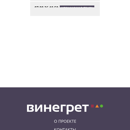
07.08.26 19:50
НЕЗНАКОМАЯ ПРАГА
В Праге вспоминают
сильнейшее наводнение 2002
года: фото и видео
07.08.26 18:16
НОВОСТИ ПРАГИ
В Праге мужчина сразу после
ограбления ювелирного
магазина сел на автобус до Брно
07.08.26 17:12
КУРЬЕЗНЫЕ ИСТОРИИ
В Чехии расследование кражи
деревьев вывело полицию на
бобра
О ПРОЕКТЕ
КОНТАКТЫ