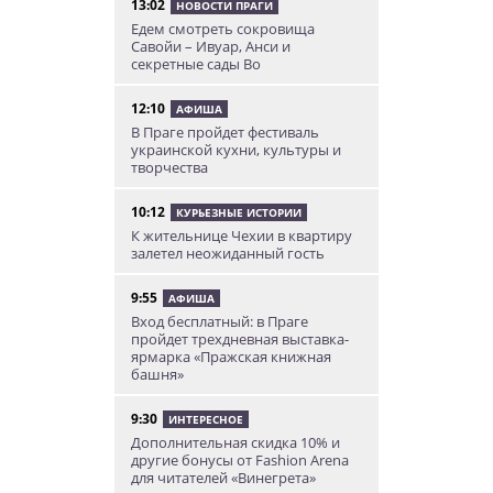
13:02
НОВОСТИ ПРАГИ
Едем смотреть сокровища
Савойи – Ивуар, Анси и
секретные сады Во
12:10
АФИША
В Праге пройдет фестиваль
украинской кухни, культуры и
творчества
10:12
КУРЬЕЗНЫЕ ИСТОРИИ
К жительнице Чехии в квартиру
залетел неожиданный гость
9:55
АФИША
Вход бесплатный: в Праге
пройдет трехдневная выставка-
ярмарка «Пражская книжная
башня»
9:30
ИНТЕРЕСНОЕ
Дополнительная скидка 10% и
другие бонусы от Fashion Arena
для читателей «Винегрета»