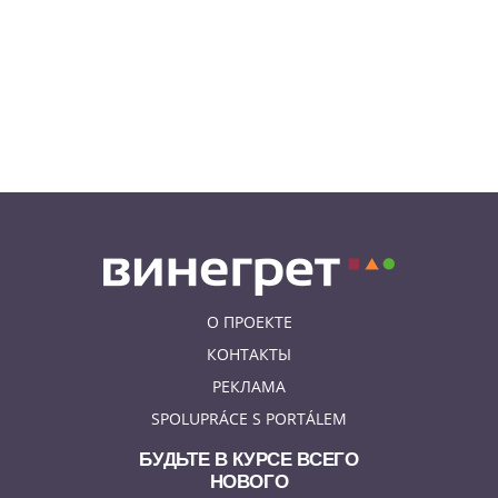
Уикенд принесет жителям Чехии
передышку от экстремальной
жары
05.08.26 21:51
АФИША
В пражском ЛГБТ-параде будет
русскоязычная колонна
О ПРОЕКТЕ
КОНТАКТЫ
РЕКЛАМА
SPOLUPRÁCE S PORTÁLEM
БУДЬТЕ В КУРСЕ ВСЕГО
НОВОГО