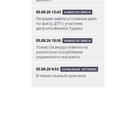
05.08.26 12:43
НОВОСТИ ПРАГИ
Полиция завела уголовное дело
по факту ДТП с участием
депутата Филипа Турека
05.08.26 10:50
НОВОСТИ ПРАГИ
Томио Окамура ответил на
расистское оскорбление
украинского мигранта
05.08.26 8:53
КУРЬЕЗНЫЕ ИСТОРИИ
В Чехии пьяный мужчина
перелез двухметровый забор и
искупался в чужом бассейне
04.08.26 23:50
АФИША
В Праге состоится слет
владельцев DeLorean. Вход
бесплатный
04.08.26 18:23
НОВОСТИ ПРАГИ
В Праге пассажирка выпрыгнула