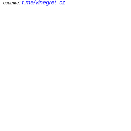
t.me/vinegret_cz
:
ссылке