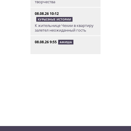
творчества
08.08.26 10:12
КУРЬЕЗНЫЕ ИСТОРИИ
К жительнице Чехии в квартиру
залетел неожиданный гость
08.08.26 9:55
АФИША
Вход бесплатный: в Праге
пройдет трехдневная выставка-
ярмарка «Пражская книжная
башня»
08.08.26 9:30
ИНТЕРЕСНОЕ
Дополнительная скидка 10% и
другие бонусы от Fashion Arena
для читателей «Винегрета»
07.08.26 19:50
НЕЗНАКОМАЯ ПРАГА
В Праге вспоминают
сильнейшее наводнение 2002
года: фото и видео