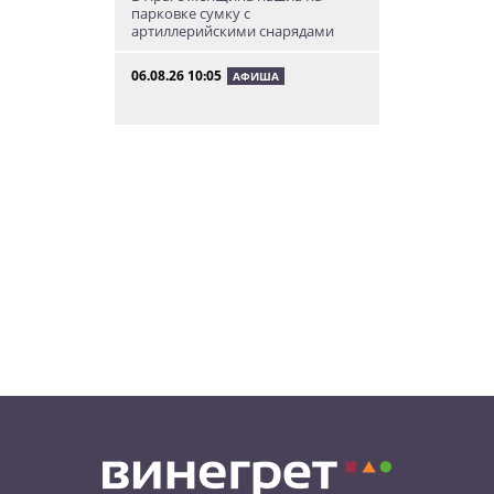
парковке сумку с
артиллерийскими снарядами
06.08.26 10:05
АФИША
В Праге пройдет фестиваль
нового цирка Letní Letná.
Многие выступления будут
бесплатными
06.08.26 8:04
НОВОСТИ ПРАГИ
Уикенд принесет жителям Чехии
передышку от экстремальной
жары
05.08.26 21:51
АФИША
В пражском ЛГБТ-параде будет
русскоязычная колонна