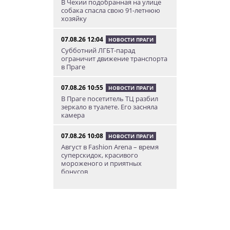
В Чехии подобранная на улице
собака спасла свою 91-летнюю
хозяйку
07.08.26 12:04
НОВОСТИ ПРАГИ
Субботний ЛГБТ-парад
ограничит движение транспорта
в Праге
07.08.26 10:55
НОВОСТИ ПРАГИ
В Праге посетитель ТЦ разбил
зеркало в туалете. Его засняла
камера
07.08.26 10:08
НОВОСТИ ПРАГИ
Август в Fashion Arena – время
суперскидок, красивого
мороженого и приятных
бонусов
07.08.26 9:00
НОВОСТИ ПРАГИ
Уикенд по-итальянски: день
моря, солнца и купания в Каорле