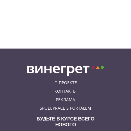
07.08.26 7:55
НОВОСТИ ПРАГИ
В Чехии иностранец пытался
подкупить полицейских
смешной суммой
06.08.26 23:43
УКРАИНА
В Чехии существенно смягчили
приговор украинцу,
бросившему «коктейль
Молотова» в дом с ребенком
О ПРОЕКТЕ
КОНТАКТЫ
РЕКЛАМА
SPOLUPRÁCE S PORTÁLEM
БУДЬТЕ В КУРСЕ ВСЕГО
НОВОГО