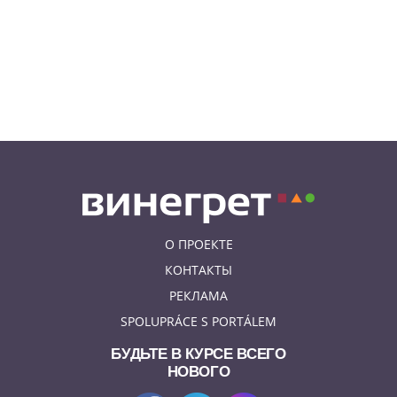
подкупить полицейских
смешной суммой
06.08.26 23:43
УКРАИНА
В Чехии существенно смягчили
приговор украинцу,
бросившему «коктейль
Молотова» в дом с ребенком
О ПРОЕКТЕ
КОНТАКТЫ
РЕКЛАМА
SPOLUPRÁCE S PORTÁLEM
БУДЬТЕ В КУРСЕ ВСЕГО
НОВОГО