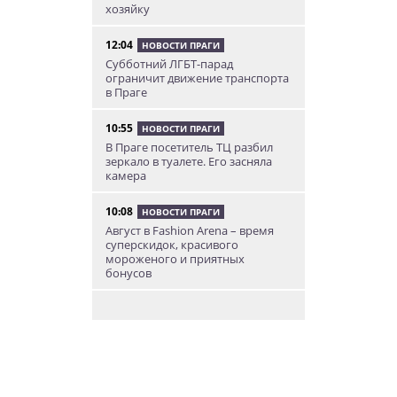
хозяйку
12:04
НОВОСТИ ПРАГИ
Субботний ЛГБТ-парад
ограничит движение транспорта
в Праге
10:55
НОВОСТИ ПРАГИ
В Праге посетитель ТЦ разбил
зеркало в туалете. Его засняла
камера
10:08
НОВОСТИ ПРАГИ
Август в Fashion Arena – время
суперскидок, красивого
мороженого и приятных
бонусов
9:00
НОВОСТИ ПРАГИ
Уикенд по-итальянски: день
моря, солнца и купания в Каорле
7:55
НОВОСТИ ПРАГИ
В Чехии иностранец пытался