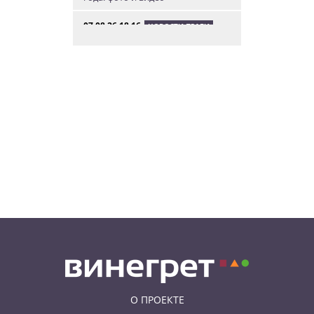
07.08.26 18:16
НОВОСТИ ПРАГИ
В Праге мужчина сразу после
ограбления ювелирного
магазина сел на автобус до Брно
07.08.26 17:12
КУРЬЕЗНЫЕ ИСТОРИИ
В Чехии расследование кражи
деревьев вывело полицию на
бобра
07.08.26 13:04
ИНТЕРЕСНОЕ
В Чехии подобранная на улице
собака спасла свою 91-летнюю
хозяйку
О ПРОЕКТЕ