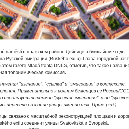
né náměstí в пражском районе Дейвице в ближайшие годы
а Русской эмиграции (Ruského exilu). Глава городской част
 этом газете Mladá fronta DNES, отметив, что такое названи
ная топонимическая комиссия.
значения "изгнание", "ссылка" и "эмиграция" в контексте
еления. Применительно к волнам беженцев из России/ССС
 используется термин "русская эмиграция", а не "русско
мы перевели название улицы именно так. Прим. ред.)
ицы связано с масштабной реконструкцией площади и доро
ského exilu соединит улицы Svatovítská и Evropská.