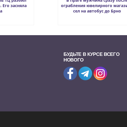
ль ТЦ разбил
В Праге мужчина сразу посл
. Его засняла
ограбления ювелирного магаз
а
сел на автобус до Брно
БУДЬТЕ В КУРСЕ ВСЕГО
НОВОГО