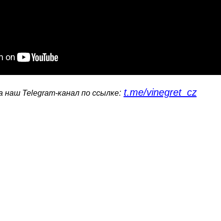
t.me/vinegret_cz
:
 наш Telegram-канал по ссылке