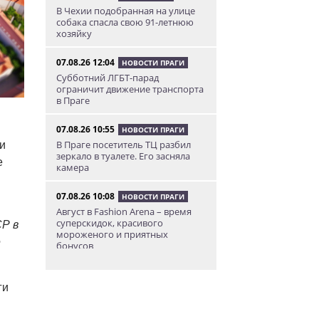
В Чехии подобранная на улице
собака спасла свою 91-летнюю
хозяйку
07.08.26 12:04
НОВОСТИ ПРАГИ
Субботний ЛГБТ-парад
ограничит движение транспорта
в Праге
07.08.26 10:55
НОВОСТИ ПРАГИ
В Праге посетитель ТЦ разбил
и
зеркало в туалете. Его засняла
е
камера
07.08.26 10:08
НОВОСТИ ПРАГИ
Август в Fashion Arena – время
суперскидок, красивого
Р в
мороженого и приятных
е
бонусов
07.08.26 9:00
НОВОСТИ ПРАГИ
ги
Уикенд по-итальянски: день
моря, солнца и купания в Каорле