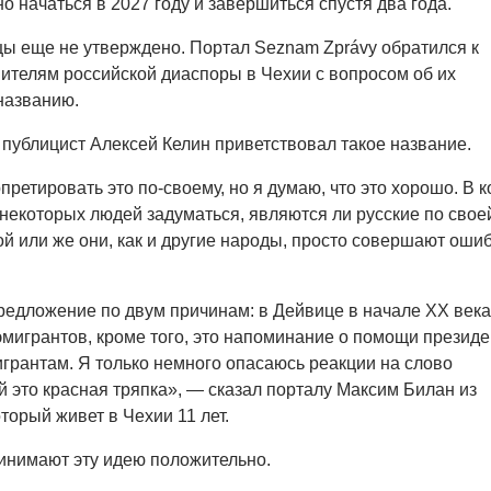
 начаться в 2027 году и завершиться спустя два года.
ы еще не утверждено. Портал Seznam Zprávy обратился к
ителям российской диаспоры в Чехии с вопросом об их
названию.
 публицист Алексей Келин приветствовал такое название.
ретировать это по-своему, но я думаю, что это хорошо. В к
т некоторых людей задуматься, являются ли русские по свое
й или же они, как и другие народы, просто совершают ошиб
редложение по двум причинам: в Дейвице в начале XX века
эмигрантов, кроме того, это напоминание о помощи президе
грантам. Я только немного опасаюсь реакции на слово
й это красная тряпка», — сказал порталу Максим Билан из
торый живет в Чехии 11 лет.
инимают эту идею положительно.