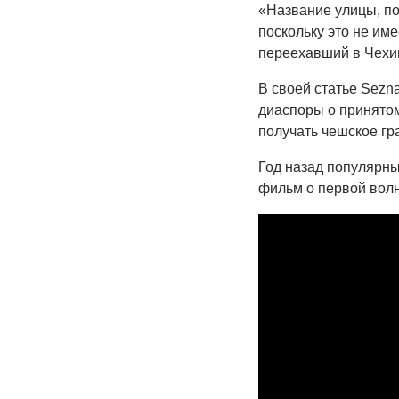
«Название улицы, по-
поскольку это не им
переехавший в Чехию
В своей статье Sezn
диаспоры о принятом
получать чешское гр
Год назад популярн
фильм о первой волн