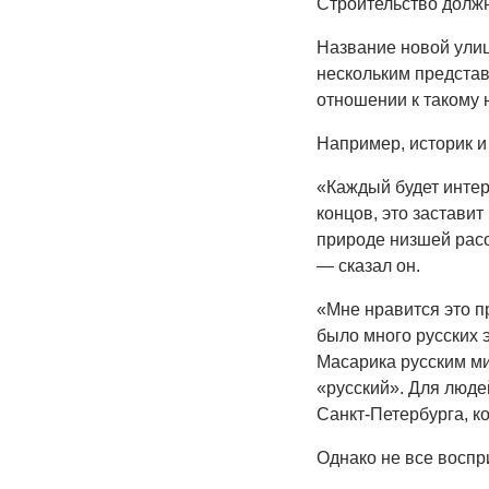
Строительство должно
Название новой улиц
нескольким представ
отношении к такому 
Например, историк и
«Каждый будет интерп
концов, это застави
природе низшей расо
— сказал он.
«Мне нравится это п
было много русских 
Масарика русским ми
«русский». Для люде
Санкт-Петербурга, ко
Однако не все воспр