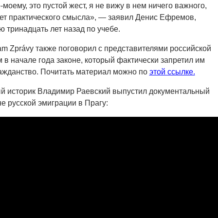
моему, это пустой жест, я не вижу в нем ничего важного,
еет практического смысла», — заявил Денис Ефремов,
 тринадцать лет назад по учебе.
am Zprávy также поговорил с представителями российской
 в начале года законе, который фактически запретил им
ажданство. Почитать материал можно по
этой ссылке.
ый историк Владимир Раевский выпустил документальный
е русской эмиграции в Прагу: