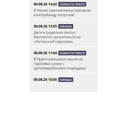
06.08.26 14:42
НОВОСТИ ПРАГИ
В Чехии таможенники пресекли
контрабанду попугаев
06.08.26 12:55
АФИША
Дети и родители смогут
бесплатно прокатиться на
«Летенской карусели»
06.08.26 11:04
НОВОСТИ ПРАГИ
В Праге женщина нашла на
парковке сумку с
артиллерийскими снарядами
06.08.26 10:05
АФИША
В Праге пройдет фестиваль
нового цирка Letní Letná.
Многие выступления будут
бесплатными
06.08.26 8:04
НОВОСТИ ПРАГИ
Уикенд принесет жителям Чехии
передышку от экстремальной
жары