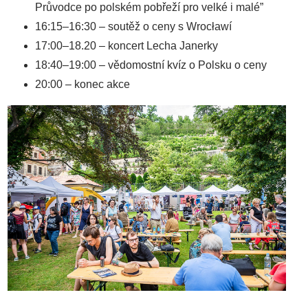
Průvodce po polském pobřeží pro velké i malé”
16:15–16:30 – soutěž o ceny s Wrocławí
17:00–18.20 – koncert Lecha Janerky
18:40–19:00 – vědomostní kvíz o Polsku o ceny
20:00 – konec akce