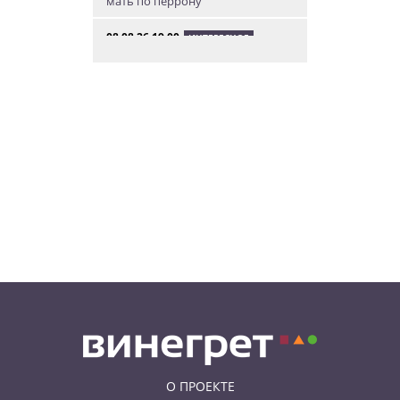
мать по перрону
08.08.26 19:00
ИНТЕРЕСНОЕ
Исследование: кого чешские
интернет-комментаторы
ненавидят сильнее всего
08.08.26 15:36
НЕЗНАКОМАЯ ПРАГА
Пражский ЛГБТ-парад собрал
десятки тысяч участников: видео
и фото
08.08.26 13:02
НОВОСТИ ПРАГИ
Едем смотреть сокровища
Савойи – Ивуар, Анси и
секретные сады Во
О ПРОЕКТЕ