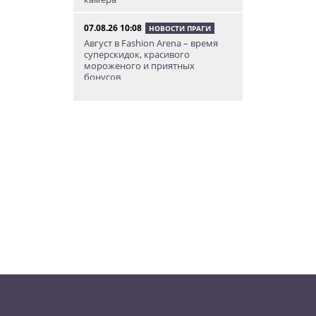
07.08.26 10:08
НОВОСТИ ПРАГИ
Август в Fashion Arena – время
суперскидок, красивого
мороженого и приятных
бонусов
07.08.26 9:00
НОВОСТИ ПРАГИ
Уикенд по-итальянски: день
моря, солнца и купания в Каорле
07.08.26 7:55
НОВОСТИ ПРАГИ
В Чехии иностранец пытался
подкупить полицейских
смешной суммой
06.08.26 23:43
УКРАИНА
В Чехии существенно смягчили
приговор украинцу,
бросившему «коктейль
Молотова» в дом с ребенком