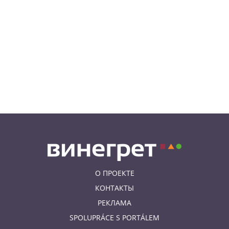
ограничит движение транспорта
в Праге
07.08.26 10:55
НОВОСТИ ПРАГИ
В Праге посетитель ТЦ разбил
зеркало в туалете. Его засняла
камера
07.08.26 10:08
НОВОСТИ ПРАГИ
Август в Fashion Arena – время
суперскидок, красивого
мороженого и приятных
бонусов
О ПРОЕКТЕ
КОНТАКТЫ
РЕКЛАМА
SPOLUPRÁCE S PORTÁLEM