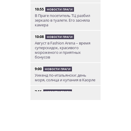
10:55
НОВОСТИ ПРАГИ
В Праге посетитель ТЦ разбил
зеркало в туалете. Его засняла
камера
10:08
НОВОСТИ ПРАГИ
Август в Fashion Arena – время
суперскидок, красивого
мороженого и приятных
бонусов
9:00
НОВОСТИ ПРАГИ
Уикенд по-итальянски: день
моря, солнца и купания в Каорле
7:55
НОВОСТИ ПРАГИ
В Чехии иностранец пытался
подкупить полицейских
смешной суммой
06.08.26 23:43
УКРАИНА
В Чехии существенно смягчили
приговор украинцу,