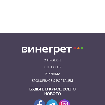
бросившему «коктейль
Молотова» в дом с ребенком
06.08.26 19:38
АФИША
В Праге пройдет рыцарский
«Турнир королей»
О ПРОЕКТЕ
КОНТАКТЫ
РЕКЛАМА
SPOLUPRÁCE S PORTÁLEM
БУДЬТЕ В КУРСЕ ВСЕГО
НОВОГО