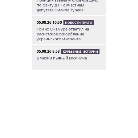
по факту ДТП с участием
депутата Филипа Турека
05.08.26 10:50
НОВОСТИ ПРАГИ
Томио Окамура ответил на
расистское оскорбление
украинского мигранта
05.08.26 8:53
КУРЬЕЗНЫЕ ИСТОРИИ
В Чехии пьяный мужчина
перелез двухметровый забор и
искупался в чужом бассейне
04.08.26 23:50
АФИША
В Праге состоится слет
владельцев DeLorean. Вход
бесплатный
04.08.26 18:23
НОВОСТИ ПРАГИ
В Праге пассажирка выпрыгнула
из движущегося поезда