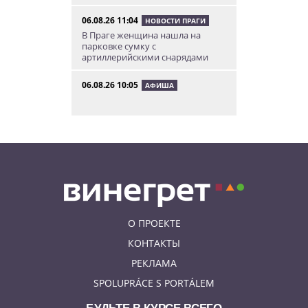
06.08.26 11:04
НОВОСТИ ПРАГИ
В Праге женщина нашла на
парковке сумку с
артиллерийскими снарядами
06.08.26 10:05
АФИША
В Праге пройдет фестиваль
нового цирка Letní Letná.
Многие выступления будут
бесплатными
06.08.26 8:04
НОВОСТИ ПРАГИ
Уикенд принесет жителям Чехии
передышку от экстремальной
жары
О ПРОЕКТЕ
05.08.26 21:51
АФИША
В пражском ЛГБТ-параде будет
КОНТАКТЫ
русскоязычная колонна
РЕКЛАМА
SPOLUPRÁCE S PORTÁLEM