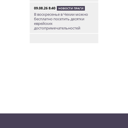
09.08.26 8:40
НОВОСТИ ПРАГИ
В воскресенье в Чехии можно
бесплатно посетить десятки
еврейских
достопримечательностей
09.08.26 8:31
НОВОСТИ ЧЕХИИ
В Чехии прокурор пойдет под
суд за издевательства над
собственными детьми
08.08.26 22:46
АФИША
В Чехии пройдет масштабный
фестиваль хмеля и пива
08.08.26 20:23
НОВОСТИ ЧЕХИИ
В Чехии поезд зажал детскую
коляску в дверях и протащил
мать по перрону