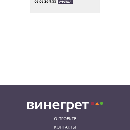
08.08.26 9:55
АФИША
Вход бесплатный: в Праге
пройдет трехдневная выставка-
ярмарка «Пражская книжная
башня»
08.08.26 9:30
ИНТЕРЕСНОЕ
Дополнительная скидка 10% и
другие бонусы от Fashion Arena
для читателей «Винегрета»
07.08.26 19:50
НЕЗНАКОМАЯ ПРАГА
В Праге вспоминают
сильнейшее наводнение 2002
года: фото и видео
О ПРОЕКТЕ
КОНТАКТЫ