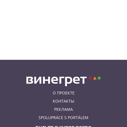
08.08.26 10:12
КУРЬЕЗНЫЕ ИСТОРИИ
К жительнице Чехии в квартиру
залетел неожиданный гость
08.08.26 9:55
АФИША
Вход бесплатный: в Праге
пройдет трехдневная выставка-
ярмарка «Пражская книжная
башня»
О ПРОЕКТЕ
КОНТАКТЫ
РЕКЛАМА
SPOLUPRÁCE S PORTÁLEM