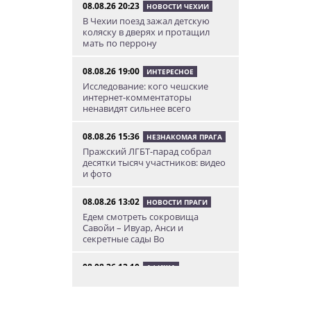
08.08.26 20:23
НОВОСТИ ЧЕХИИ
В Чехии поезд зажал детскую
коляску в дверях и протащил
мать по перрону
08.08.26 19:00
ИНТЕРЕСНОЕ
Исследование: кого чешские
интернет-комментаторы
ненавидят сильнее всего
08.08.26 15:36
НЕЗНАКОМАЯ ПРАГА
Пражский ЛГБТ-парад собрал
десятки тысяч участников: видео
и фото
08.08.26 13:02
НОВОСТИ ПРАГИ
Едем смотреть сокровища
Савойи – Ивуар, Анси и
секретные сады Во
08.08.26 12:10
АФИША
В Праге пройдет фестиваль
украинской кухни, культуры и
творчества